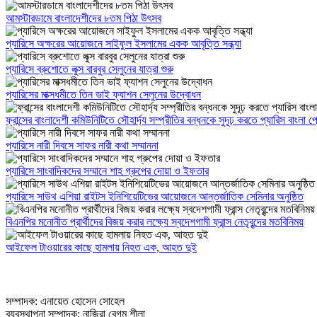
আমস্টারডামে বাংলাদেশীদের ৮তম পিঠা উৎসব
প্যারিসে অক্ষরের আয়োজনে সাইফুল ইসলামের একক আবৃত্তি সন্ধ্যা
প্যারিসে ব্রুশোতে লুক্স বারবুর সেলুনের যাত্রা শুরু
প্যারিসের মাক্সধমীতে তিন ভাই ফ্যাশন সেলুনের উদ্বোধন
ফ্রান্সের বাংলাদেশী কমিউনিটিতে সৌহার্দ্য সম্প্রীতির বন্ধনকে সুদূঢ় করতে প্যারিস বাংলা
প্যারিসে নারী দিবসে সাফর নারী কথা সম্মাননা
প্যারিসে সাংবাদিকদের সম্মানে শাহ গ্রুপের দোয়া ও ইফতার
প্যারিসে সাউথ এশিয়া রাইটস ইনিশিয়েটিভের আয়োজনে আন্তর্জাতিক সেমিনার অনুষ্ঠিত
বিএনপির মনোনীত প্রার্থীদের বিজয় করার লক্ষ্যে স্বদেশগামী ফ্রান্স নেতৃবৃন্দের মতবিনিময়
আইফেল টাওয়ারের কাছে হামলায় নিহত এক, আহত দুই
সম্পাদক: এনায়েত হোসেন সোহেল
ব্যবস্থাপনা সম্পাদক: নাজিরা বেগম শীলা