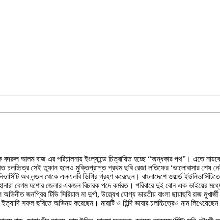
বদরুল আলম বাজ এর পরিচালনায় ইংল্যান্ডে চিত্রায়িত হচ্ছে “অন্ধকার পথ”। এতে নায়কে
ত চলচ্চিত্র সেই তুফান হলেও মুক্তিপ্রাপ্ত প্রথম ছবি রেজা লতিফের ‘ভালোবাসার শেষ নেই
ভার্সিটি অব লন্ডন থেকে এলএলবি ডিগ্রি গ্রহণ করেছেন। বাংলাদেশে ওয়ার্ল্ড ইউনিভার্সিটি
ানারা বেগম যশোর জেলার একজন বিচারক পদে কর্মরত। পরিবারে দুই বোন এক ভাইয়ের মধ্যে
 অভিনীত জনপ্রিয় টিভি সিরিয়াল মা দুর্গা, উল্ল্যেখ যোগ্য ভারতীয় বাংলা ছায়াছবি রাজ ম
শ ইত্যাদি সফল ছবিতে অভিনয় করেছেন। মারাটি ও হিন্দি ভাষার চলচ্চিত্রেও নাম লিখেয়েছে