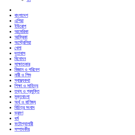
বাংলাদেশ
এশিয়া
ইউরোপ
আমেরিকা
আফ্রিকা
অস্ট্রেলিয়া
খেলা
দূতাবাস
বিনোদন
সাক্ষাতকার
বিজ্ঞান ও পরিবেশ
নারী ও শিশু
স্বাস্থ্যকথা
শিক্ষা ও সাহিত্য
তথ্য ও প্রযুক্তি
মুক্তবাংলা
অর্থ ও বাণিজ্য
বিচিত্র সংবাদ
ভ্রমণ
ধর্ম
ফটোগ্যালারী
সম্পাদকীয়