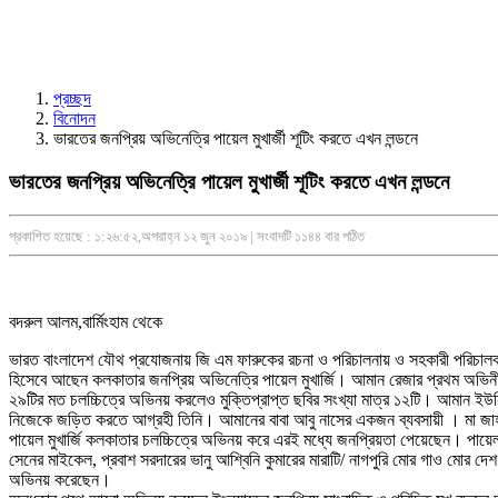
প্রচ্ছদ
বিনোদন
ভারতের জনপ্রিয় অভিনেত্রি পায়েল মুখার্জী শূটিং করতে এখন লন্ডনে
ভারতের জনপ্রিয় অভিনেত্রি পায়েল মুখার্জী শূটিং করতে এখন লন্ডনে
প্রকাশিত হয়েছে : ১:২৬:৫২,অপরাহ্ন ১২ জুন ২০১৯ | সংবাদটি ১১৪৪ বার পঠিত
বদরুল আলম,বার্মিংহাম থেকে
ভারত বাংলাদেশ যৌথ প্রযোজনায় জি এম ফারুকের রচনা ও পরিচালনায় ও সহকারী পরিচালক 
হিসেবে আছেন কলকাতার জনপ্রিয় অভিনেত্রি পায়েল মুখার্জি। আমান রেজার প্রথম অভিনী
২৯টির মত চলচ্চিত্রে অভিনয় করলেও মুক্তিপ্রাপ্ত ছবির সংখ্যা মাত্র ১২টি। আমান ইউনি
নিজেকে জড়িত করতে আগ্রহী তিনি। আমানের বাবা আবু নাসের একজন ব্যবসায়ী । মা জাহ
পায়েল মুখার্জি কলকাতার চলচ্চিত্রে অভিনয় করে এরই মধ্যে জনপ্রিয়তা পেয়েছেন। পায়েল
সেনের মাইকেল, প্রবাশ সরদারের ভানু আশ্বিনি কুমারের মারাটি/ নাগপুরি মোর গাও মোর দে
অভিনয় করেছেন।