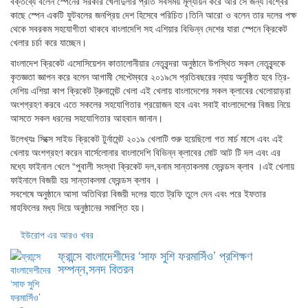
বক্তব্যে বলেন স্পেনের সরকার খেলাদুলার প্রতি সবসময় মূল্যায়ন করে আর সে জন্য বিশ্বের
কাছে স্পেন একটি ফুটবলের জনপ্রিয় দেশ হিসেবে পরিচিত।তিনি আরো ও বলেন তার দলের পক্ষ
থেকে সবরকম সহযোগীতা থাকবে বাংলাদেশি সহ এশিয়ার বিভিন্ন দেশের যারা স্পেনে ক্রিকেট
খেলার চর্চা করে যাচ্ছেন।
বাংলাদেশ ক্রিকেট এসোসিয়েশন কাতালোনীয়ার নেতৃবৃন্দরা অনুষ্ঠানে উপস্থিত সকল নেতৃবৃন্দকে
কৃতজ্ঞতা জ্ঞাপন করে বলেন আগামী সেপ্টেম্বরে ২০১৯সে প্রতিবছরের ন্যায় অনুষ্ঠিত হবে ত্রি-
দেশিয় এশিয়া কাপ ক্রিকেট ট্রুনামেন্ট খেলা এই খেলায় বাংলাদেশের সকল ক্লাবের খেলোয়াড়রা
অংশগ্রহণ করবে এতে সকলের সহযোগিতার প্রয়োজন হবে এবং সবাই বাংলাদেশের বিজয় নিয়ে
আসতে সকল ধরনের সহযোগিতার আহবান জানান।
উলেখ্যঃ সিক্সে সাইড ক্রিকেট টুর্নামেন্ট ২০১৯ খেলাটি শুরু হয়েছিলো গত মার্চ মাসে এবং এই
খেলায় অংশগ্রহণ করেন বার্সেলোনার বাংলাদেশি বিভিন্ন ক্লাবের মোট আট টি দল এবং এর
মধ্যে ফাইনাল খেলে “পুবালী সংস্থা ক্রিকেট দল,বনাম সান্তাকলমা ফ্রেন্ডস ক্লাব ।এই খেলায়
ফাইনালে বিজয়ী হয় সান্তাকলমা ফ্রেন্ডস ক্লাব ।
সবশেষে অনুষ্ঠানে আসা অতিথিরা বিজয়ী দলের হাতে ট্রফি তুলে দেন এবং পরে ইফতার
মাহফিলের মধ্য দিয়ে অনুষ্ঠানের সমাপ্তি হয়।
ইউরোপ এর আরও খবর
ফ্রান্সে বাংলাদেশীদের ‘সাফ সুশি ফরমাসিঁও’ প্রশিক্ষণ
সম্পন্ন,সনদ বিতরন