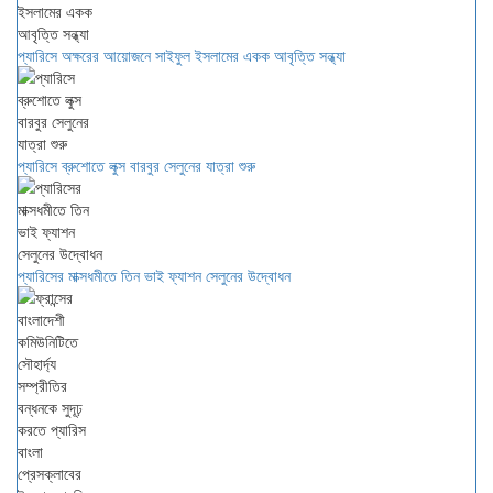
প্যারিসে অক্ষরের আয়োজনে সাইফুল ইসলামের একক আবৃত্তি সন্ধ্যা
প্যারিসে ব্রুশোতে লুক্স বারবুর সেলুনের যাত্রা শুরু
প্যারিসের মাক্সধমীতে তিন ভাই ফ্যাশন সেলুনের উদ্বোধন