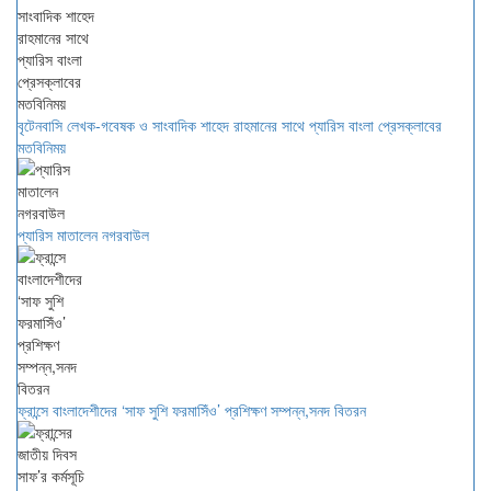
বৃটেনবাসি লেখক-গবেষক ও সাংবাদিক শাহেদ রাহমানের সাথে প্যারিস বাংলা প্রেসক্লাবের
মতবিনিময়
প্যারিস মাতালেন নগরবাউল
ফ্রান্সে বাংলাদেশীদের ‘সাফ সুশি ফরমাসিঁও’ প্রশিক্ষণ সম্পন্ন,সনদ বিতরন