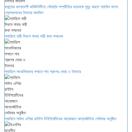
ফ্রান্সের বাংলাদেশী কমিউনিটিতে সৌহার্দ্য সম্প্রীতির বন্ধনকে সুদূঢ় করতে প্যারিস বাংলা
প্রেসক্লাবের ইফতার মাহফিল
প্যারিসে নারী দিবসে সাফর নারী কথা সম্মাননা
প্যারিসে সাংবাদিকদের সম্মানে শাহ গ্রুপের দোয়া ও ইফতার
প্যারিসে সাউথ এশিয়া রাইটস ইনিশিয়েটিভের আয়োজনে আন্তর্জাতিক সেমিনার অনুষ্ঠিত