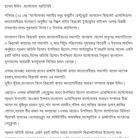
ছালাহ উদ্দিন ,বার্সেলোনা প্রতিনিধি :
শনিবার (২৫ মে) “বার্সেলোনার স্থানীয় মধুর ক্যান্টিন রেস্টুরেন্টে বাংলাদেশ ক্রিকেট এসোসিয়েশন
কাতালোনীয়ার উদ্যোগে অনুষ্ঠিত হয় সিক্সে সাইড ক্রিকেট টুর্নামেন্টের ফাইনাল খেলায় বিজয়ী
দলগুলোর মধ্যে পুরস্কার বিতরণ ও ইফতার মাহফিলের।
বাংলাদেশ কিংস ক্রিকেট ক্লাব কাতালোনীয়াএর সভাপতি আশরাফ হোসেন মানুনের সভাপতিত্বে
ও ক্রিকেট ক্লাবের সহ সভাপতি এ,আর লিটুর পরিচালনায় পুরস্কার বিতরনী ও ইফতার মাহফিল
অনুষ্ঠানে প্রধান অতিথি হিসেবে উপস্থিত ছিলেন স্পেন পার্লামেন্টের ই’আরসি দলের সাবেক এমপি
রবার্ট মাসিহ নাহার,বিশেষ অতিথি হিসেবে উপস্থিত ছিলেন বার্সেলোনায় নিযুক্ত বাংলাদেশ
দূতাবাসের অনারারী কনস্যুলেট সিনিয়র রামন পেদ্রো।
এসময় শুভেচ্ছা বক্তব্য রাখেন বাঙ্গালি ক্রিকেট ক্লাব কাতালোনীয়ার সভাপতি নাদেম আশেক
রহমান,বাদালোনা ক্রিকেট ক্লাব এর সভাপতি
তুহীন ভূঁইয়া,বাংলাদেশ কিংস ক্রিকেট ক্লাব কাতালোনীয়ার সাধারণ সম্পাদক ময়েজ উদ্দিন।
এছাড়াও এসময় কমিউনিটি নেতৃবৃন্দের মধ্যে উপস্থিত ছিলেন বাংলাদেশ এসোসিয়েশন বার্সেলোনার
প্রধান উপদেস্টা আওয়াল ইসলাম,বাংলাদেশ এসোসিয়েশন বার্সেলোনার সাধারণ সম্পাদক হীরা
আলম সহ মুজিবুর রহমান তুতা,শাহ আলম স্বাধীন,শফিক খান,সাব্বির আহমদ দুলাল,জাকির
হোসেন,ফরহাদ মীর রাজন সহ অন্যানরা।এসময় আরোও উপস্থিত ছিলেন বার্সেলোনার বিভিন্ন
ক্রিকেট ক্লাবের খেলোয়াড়বৃন্দ সহ কমিউনিটির সামসজিক,সাংস্কৃতিক ও রাজনৈতিক সংগঠনের
নেতৃবৃন্দরা।
প্রধান অতিথি সাবেক এমপি রবার্ট মাসিহ নাহার বাংলাদেশি ক্রিকেটার্সদের উদ্যেশ্য করে