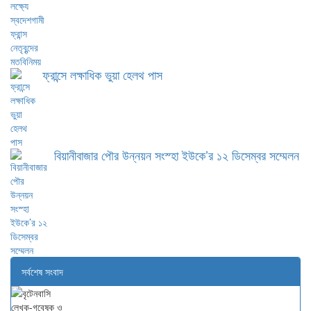
ফ্রান্সে লক্ষাধিক ভুয়া হেলথ পাস
বিয়ানীবাজার পৌর উন্নয়ন সংস্হা ইউকে’র ১২ ডিসেম্বর সম্মেলন
সর্বশেষ সংবাদ