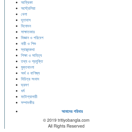
আফ্রিকা
অস্ট্রেলিয়া
খেলা
দূতাবাস
বিনোদন
সাক্ষাতকার
বিজ্ঞান ও পরিবেশ
নারী ও শিশু
স্বাস্থ্যকথা
শিক্ষা ও সাহিত্য
তথ্য ও প্রযুক্তি
মুক্তবাংলা
অর্থ ও বাণিজ্য
বিচিত্র সংবাদ
ভ্রমণ
ধর্ম
ফটোগ্যালারী
সম্পাদকীয়
আমাদের পরিবার
© 2019 tritiyobangla.com
All Rights Reserved