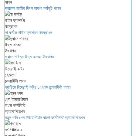
ফ্রান্সের জাতীয় দিবস সাফ’র কর্মসূচি পালন
লা কর্নভে নাইস ফ্যাশন’র উদ্ভোধন
ফ্রান্সে পবিত্র ঈদুল আজহা উদযাপন
প্যারিসে বিদ্রোহী কবির ১২৭তম জন্মবার্ষিকী পালন
নতুন পর্ষদ পেল ইউরোপীয়ান বাংলা জার্নালিস্ট অ্যাসোসিয়েশন