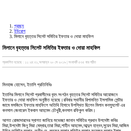
প্রচ্ছদ
ইউরোপ
মিলানে বৃহত্তর সিলেট সমিতির ইফতার ও দোয়া মাহফিল
মিলানে বৃহত্তর সিলেট সমিতির ইফতার ও দোয়া মাহফিল
প্রকাশিত হয়েছে : ১১:২৪:৩১,অপরাহ্ন ২০ মে ২০১৯ | সংবাদটি ৫৩৫ বার পঠিত
মিনহাজ হোসেন, ইতালি প্রতিনিধিঃ
ইতালির মিলানে সিলেট প্রবাসীদের বৃহৎ সংগঠন বৃহত্তর সিলেট সমিতির আয়োজনে
ইফতার ও দোয়া মাহফিল অনুষ্ঠিত হয়েছে।রবিবার স্থানীয় রিপামন্তি ইসলামিক সেন্টার
জামে মসজিদে ইফতার মাহফিলে অতিথি হিসাবে উপস্থিত ছিলেন মিলান কনস্যুলেট এর
কনসাল জেনারেল ইকবাল আহমেদ চৌধুরী,কনসাল রফিকুল করিম।
আগত রোজাদারদের স্বাগত জানিয়ে শুভেচ্ছা জানান সমিতির প্রধান উপদেষ্টা কবির
মিয়া,উপদেষ্টা জিনু মিয়া মেম্বার,তারা মিয়া,শাহীন আহমেদ,আব্দুল হান্নন,সুয়েব মিয়া,আজিম
উদ্দিন,অলিউর রহমান ,অধীর দে, লুতফুর রহমান,মতিউর রহমান,ফয়েজুর রহমান,ইমাম