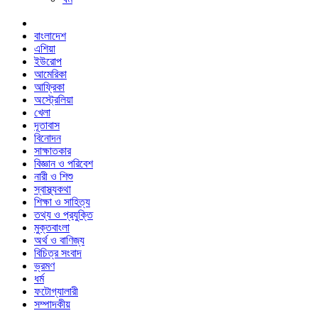
বাংলাদেশ
এশিয়া
ইউরোপ
আমেরিকা
আফ্রিকা
অস্ট্রেলিয়া
খেলা
দূতাবাস
বিনোদন
সাক্ষাতকার
বিজ্ঞান ও পরিবেশ
নারী ও শিশু
স্বাস্থ্যকথা
শিক্ষা ও সাহিত্য
তথ্য ও প্রযুক্তি
মুক্তবাংলা
অর্থ ও বাণিজ্য
বিচিত্র সংবাদ
ভ্রমণ
ধর্ম
ফটোগ্যালারী
সম্পাদকীয়