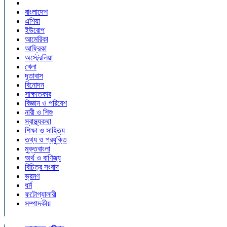
বাংলাদেশ
এশিয়া
ইউরোপ
আমেরিকা
আফ্রিকা
অস্ট্রেলিয়া
খেলা
দূতাবাস
বিনোদন
সাক্ষাতকার
বিজ্ঞান ও পরিবেশ
নারী ও শিশু
স্বাস্থ্যকথা
শিক্ষা ও সাহিত্য
তথ্য ও প্রযুক্তি
মুক্তবাংলা
অর্থ ও বাণিজ্য
বিচিত্র সংবাদ
ভ্রমণ
ধর্ম
ফটোগ্যালারী
সম্পাদকীয়