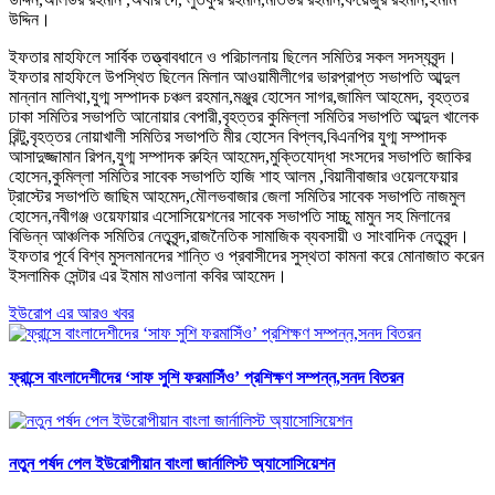
উদ্দিন।
ইফতার মাহফিলে সার্বিক তত্ত্বাবধানে ও পরিচালনায় ছিলেন সমিতির সকল সদস্যবৃন্দ।
ইফতার মাহফিলে উপস্থিত ছিলেন মিলান আওয়ামীলীগের ভারপ্রাপ্ত সভাপতি আব্দুল
মান্নান মালিথা,যুগ্ম সম্পাদক চঞ্চল রহমান,মঞ্জুর হোসেন সাগর,জামিল আহমেদ, বৃহত্তর
ঢাকা সমিতির সভাপতি আনোয়ার বেপারী,বৃহত্তর কুমিল্লা সমিতির সভাপতি আব্দুল খালেক
রিন্টু,বৃহত্তর নোয়াখালী সমিতির সভাপতি মীর হোসেন বিপ্লব,বিএনপির যুগ্ম সম্পাদক
আসাদুজ্জামান রিপন,যুগ্ম সম্পাদক রুহিন আহমেদ,মুক্তিযোদ্ধা সংসদের সভাপতি জাকির
হোসেন,কুমিল্লা সমিতির সাবেক সভাপতি হাজি শাহ আলম ,বিয়ানীবাজার ওয়েলফেয়ার
ট্রাস্টের সভাপতি জাছিম আহমেদ,মৌলভবাজার জেলা সমিতির সাবেক সভাপতি নাজমুল
হোসেন,নবীগঞ্জ ওয়েফায়ার এসোসিয়েশনের সাবেক সভাপতি সাচ্চু মামুন সহ মিলানের
বিভিন্ন আঞ্চলিক সমিতির নেতৃবৃন্দ,রাজনৈতিক সামাজিক ব্যবসায়ী ও সাংবাদিক নেতৃবৃন্দ।
ইফতার পূর্বে বিশ্ব মুসলমানদের শান্তি ও প্রবাসীদের সুস্থতা কামনা করে মোনাজাত করেন
ইসলামিক সেন্টার এর ইমাম মাওলানা কবির আহমেদ।
ইউরোপ এর আরও খবর
ফ্রান্সে বাংলাদেশীদের ‘সাফ সুশি ফরমাসিঁও’ প্রশিক্ষণ সম্পন্ন,সনদ বিতরন
নতুন পর্ষদ পেল ইউরোপীয়ান বাংলা জার্নালিস্ট অ্যাসোসিয়েশন