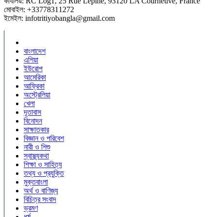
কার্যালয়: RC Log1, 25 Rue Lepine, 93120 LA Courneuve, France
মোবাইল: +33778311272
ইমেইল: infotritiyobangla@gmail.com
বাংলাদেশ
এশিয়া
ইউরোপ
আমেরিকা
আফ্রিকা
অস্ট্রেলিয়া
খেলা
দূতাবাস
বিনোদন
সাক্ষাতকার
বিজ্ঞান ও পরিবেশ
নারী ও শিশু
স্বাস্থ্যকথা
শিক্ষা ও সাহিত্য
তথ্য ও প্রযুক্তি
মুক্তবাংলা
অর্থ ও বাণিজ্য
বিচিত্র সংবাদ
ভ্রমণ
ধর্ম