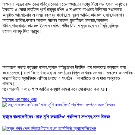
মাওলানা আব্দুর রাজ্জাকের পবিত্র কোরান তেলাওয়াতের মধ্যে দিয়ে শুরু হওয়া অনুষ্ঠানে
ইফতার ও দোয়া মাহফিল পূর্বে মামুনুর রশিদ ও মাওলানা কাওছার উদ্দিনের সঞ্চালনায়
অনুষ্ঠিত আলোচনায় এ সময় বক্তব্য রাখেন,মো নুরুল আমিন,কামরুল হাসান,ডাক্তার
আহমেদ জাকির,কামাল আহমদ,সালেহ আহমদ,মুজাহিদুল ইসলাম,আজমল
উদ্দিন,শাহজাহান,কামরুল ইসলাম সেলিম,শহীদ মিয়া,মামুনুর রহমান চৌধুরী,মুজিবুর
রহমান,আলফু মিয়া প্রমুখ।
আলোচনা সভায় বক্তারা বলেন,স্বজন ফাউন্ডেশন দীর্ঘদিন ধরে মানবতার কল্যানে কাজ
করে চলেছে। দেশ বিদেশে রয়েছে এ সংগঠনের বিপুল সংখ্যক সদস্য। সকলের আন্তরিক
সহযোগিতায় স্বমহিমায় এগিয়ে চলছে এ সংগঠন। আগামীতে ও এ ধারা অব্যাহত
থাকবে।
পরে প্রবাসী এবং দেশ ও জাতির কল্যাণ কামনা করে মোনাজাত করা হয়।
ইউরোপ এর আরও খবর
ফ্রান্সে বাংলাদেশীদের ‘সাফ সুশি ফরমাসিঁও’ প্রশিক্ষণ সম্পন্ন,সনদ বিতরন