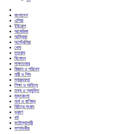
বাংলাদেশ
এশিয়া
ইউরোপ
আমেরিকা
আফ্রিকা
অস্ট্রেলিয়া
খেলা
দূতাবাস
বিনোদন
সাক্ষাতকার
বিজ্ঞান ও পরিবেশ
নারী ও শিশু
স্বাস্থ্যকথা
শিক্ষা ও সাহিত্য
তথ্য ও প্রযুক্তি
মুক্তবাংলা
অর্থ ও বাণিজ্য
বিচিত্র সংবাদ
ভ্রমণ
ধর্ম
ফটোগ্যালারী
সম্পাদকীয়