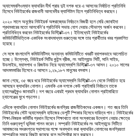
অ্যাসেম্বলিওম্যান ক্যাথরিন দীর্ঘ প্রায় দুই দশক ধরে এ আসনের নির্বাচিত প্রতিনিধি
হিসেবে নিউইয়র্কের রাজধানী আলবেনীর ক্যাপিটাল হিলে প্রতিনিধিত্ব করছেন।
২০২০ সালে অনুষ্ঠেয় নিউইয়র্ক অঙ্গরাজ্যের নির্বাচনে বিজয়ী হলে মেরি জোবাইদা
প্রথমবারের মতো আলবেনি’র প্রতিনিধি সভায় যোগ দেয়ার সৌভাগ্য অর্জন করবেন।
প্রতিনিধিত্ব করবেন নিউইয়র্কের ডিস্ট্রিক্ট-৩৭। ইতিমধ্যেই নিউইয়র্কের
কমিউনিটিভিত্তিক একাধিক সংবাদমাধ্যম গুরুত্বের সঙ্গে তার প্রার্থীতার খবর প্রকাশিত
হয়েছে।
সে সঙ্গে বাংলাদেশি কমিউনিটিসহ অন্যান্য কমিউনিটিতে খবরটি ব্যাপকভাবে আলোচিত
হচ্ছে। উল্লেখ্য, নিউইয়র্ক সিটির কুইন্স ব্রীজ, লং আইল্যান্ড সিটি, সানি সাইড,
উডসাইড, ম্যাসপাথ ও রিজউড নিয়ে অ্যাসেম্বশি ডিস্ট্রিক্ট-৩৭ আসন। ২০১০ সালের
আদমশুমারির হিসেবে এ আসনে ১,২৯,১৮৭ মানুষের বসবাস।
জানা গেছে, ৩৫ বছর ধরে নিউইয়র্কের অ্যাসেম্বলি ডিস্ট্রিক্ট-৩৭ থেকে নির্বাচিত হয়ে
আসছেন ক্যাথরিন নোলান। এমনকি এক দশকে কেউ প্রাইমারি নির্বাচনে তাকে
চ্যালেঞ্জটুকুও জানায়নি। দশ বছরে এবারই প্রথম ক্যাথরিন নোলান প্রাইমারিতে
চ্যালেঞ্জের মুখে পড়লেন।
এদিকে ক্যাথরিন নোলান নিউইয়র্কের জনপ্রিয় রাজনীতিকদের একজন। গত বছর তিনি
নিউইয়র্কের স্টেট অ্যাসেম্বলি হাউজের ডেপুটি স্পিকার হিসেবে দায়িত্ব পান। নিউইয়র্কের
শিক্ষা-বিষয়ক কমিটির প্রধান হিসেবে শিক্ষাখাতে নানা সংস্কারের উদ্যোগ নেয়ার ক্ষেত্রে
তিনি গুরুত্বপূর্ণ ভূমিকা পালন করেন। সম্প্রতি নিউইয়র্কের লং আইল্যান্ডে সিটিতে
আমাজনের সদরদপ্তর স্থাপনের পক্ষে অবস্থান করা ক্যাথরিন নোলানের জনপ্রিয়তা
সাম্প্রতিক সময়ে কিছুটা কমেছে বলে সংশ্লিষ্টরা মনে করছেন।