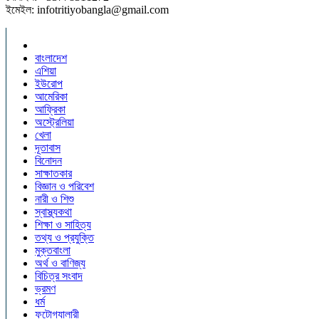
ইমেইল: infotritiyobangla@gmail.com
বাংলাদেশ
এশিয়া
ইউরোপ
আমেরিকা
আফ্রিকা
অস্ট্রেলিয়া
খেলা
দূতাবাস
বিনোদন
সাক্ষাতকার
বিজ্ঞান ও পরিবেশ
নারী ও শিশু
স্বাস্থ্যকথা
শিক্ষা ও সাহিত্য
তথ্য ও প্রযুক্তি
মুক্তবাংলা
অর্থ ও বাণিজ্য
বিচিত্র সংবাদ
ভ্রমণ
ধর্ম
ফটোগ্যালারী