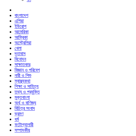
বাংলাদেশ
এশিয়া
ইউরোপ
আমেরিকা
আফ্রিকা
অস্ট্রেলিয়া
খেলা
দূতাবাস
বিনোদন
সাক্ষাতকার
বিজ্ঞান ও পরিবেশ
নারী ও শিশু
স্বাস্থ্যকথা
শিক্ষা ও সাহিত্য
তথ্য ও প্রযুক্তি
মুক্তবাংলা
অর্থ ও বাণিজ্য
বিচিত্র সংবাদ
ভ্রমণ
ধর্ম
ফটোগ্যালারী
সম্পাদকীয়