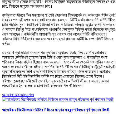
মানুষের কাছে ফেরত দিতে চাই। নিজের ডিষ্ট্রিক্টে সত্যিকারের গণতান্ত্রিক নির্বাচন দেখতে
চাই, নির্বাচনে মানুষের অংশগ্রহণ চাই।
ব্যক্তিগত জীবনে তিন সন্তানের মা মেরী জোবাইদা নিউইয়র্কের লং আইল্যান্ড সিটির কোর্ট
স্কয়ারে গত দুই দশক ধরে স্বপরিবারে বাস করছেন। নিউইয়র্কের বাংলাদেশি কমিউনিটিতে
তিনি পরিচিত মুখ। নিউইয়র্ক ইউনিভার্সিটি থেকে মিডিয়া, কালচার অ্যান্ড কমিউনিকেশনস-
এ স্নাতক ডিগ্রি নিয়ে সাংবাদিকতার পাশাপাশি সেবামূলক বিভিন্ন কাজে নিজেকে সম্পৃক্ত
রেখে আসছেন। কমিউনিটির পাশাপাশি মূল ধারায়ও তার কাজের পরিধি বাড়িয়েছেন।
বর্তমানে তিনি নিউইয়র্কের ব্রঙ্কসে আরবান হেলথ প্ল্যানের আউটরিচ স্পেশালিস্ট হিসেবে
কর্মরত।
এর আগে প্যানোরামা বাংলাদেশের ক্যারিয়ার অ্যাডভাইজার, নিউইয়র্কে বাংলাভাষার
অনলাইন টেলিভিশন চ্যানেল টাইম টিভি’র প্রোগ্রাম ম্যানেজার ও সাপ্তাহিক বাংলা
পত্রিকার ফিচার রাইটার হিসেবে কাজ করেছেন। ছাত্র জীবন থেকেই সাংগঠনিক সক্ষমতা
অর্জন করেছেন মেরী জোবাইদা। লাগর্ডিয়া কমিউনিটি কলেজ (কিউনি)’র স্টুডেন্ট গভর্নমেন্ট
অ্যাসোসিয়েশনের ভিপি ও এপিআই লিডার হিসেবে দায়িত্ব পালন করেছেন। এছাড়াও
নিউইউয়র্ক সিটি ইউনিভার্সিটির কমিটি ফর চাইল্ড কেয়ারের সিনেটর/চেয়ার ছিলেন।
বরিশালে জন্মগ্রহণকারী মেরী জোবাইদা যুক্তরাষ্ট্রের অভিবাসী জীবনের আগে ঢাকাস্থ
লালমাটিয়া মহিলা কলেজ ও ঢাকা সিটি কলেজের শিক্ষার্থী ছিলেন।
আমেরিকা এর আরও খবর
আমেরিকায় বিয়ানীবাজার সমিতির নির্বাচনে মান্নান মাহবুব পরিষদের পূর্ণ প্যানেল বিজয়ী