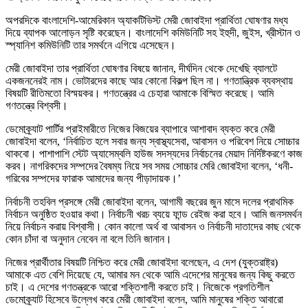
অপরদিকে বাংলাদেশি-আমেরিকান অ্যাকটিভিস্ট মেরী জোবাইদা প্রার্থিতা ঘোষণার মধ্য
দিয়ে ব্যাপক আলোড়ন সৃষ্টি করেছেন। বাংলাদেশি কমিউনিটি সহ ইহুদী, জুইস, খ্রীস্টান ও
স্প্যানিশ কমিউনিটি তার সমর্থনে এগিয়ে এসেছেন।
মেরী জোবাইদা তার প্রার্থিতা ঘোষণার বিষয়ে জানান, দীর্ঘদিন থেকে দেখেছি ব্যালটে
একজননেরই নাম। ভোটারদের কাছে আর কোনো বিকল্প ছিল না। গণতান্ত্রিক ব্যবস্থায়
বিষয়টি রীতিমতো বিস্ময়কর। গণতন্ত্রের এ চেহারা আমাকে বিস্মিত করেছে। আমি
গণতন্ত্রে বিশ্বসী।
ডেমোক্র্যাট পার্টির প্রাইমারীতে নিজের বিজয়ের ব্যাপারে আশাবাদ ব্যক্ত করে মেরী
জোবাইদা বলেন, ‘নির্বাচিত হলে সবার জন্য স্বাস্থ্যসেবা, আবাসন ও পরিবেশ নিয়ে সোচ্চার
থাকবো। পাশাপাশি স্টেট অ্যাসেম্বলি হাউজ সদস্যদের নির্বাচনের মেয়াদ নির্দিষ্টকরণে কাজ
করব। নাগরিকদের সম্পদের বৈষম্য নিয়ে সব সময় সোচ্চার মেরি জোবাইদা বলেন, ‘ধনী-
গরিবের সম্পদের ফারাক আমাদের জন্য পীড়াদায়ক।’
নির্বাচনী তহবিল প্রসঙ্গে মেরী জোবাইদা বলেন, আগামী বছরের জুন মাসে দলের প্রাথমিক
নির্বাচন অনুষ্ঠিত হওয়ার কথা। নির্বাচনী খরচ ব্যয়ে ফান্ড রেইজ করা হবে। আমি জনসমর্থন
নিয়ে নির্বাচন করায় বিশ্বাসী। কোন কালো অর্থ বা আবাসন ও নির্বাচনী দাতাদের কাছ থেকে
কোন চাঁদা বা অনুদান নেবেন না বলে তিনি জানান।
নিজের প্রার্থীতার বিষয়টি নিশ্চিত করে মেরী জোবাইদা বলেছেন, এ দেশ (যুক্তরাষ্ট্র)
আমাকে এত বেশি দিয়েছে যে, আমার মন থেকে আমি এদেশের মানুষের জন্য কিছু করতে
চাই। এ দেশের গণতন্ত্রকে আরো শক্তিশালী করতে চাই। নিজেকে প্রগতিশীল
ডেমোক্র্যাট হিসেবে উল্লেখ করে মেরী জোবাইদা বলেন, আমি মানুষের শক্তি আবারো