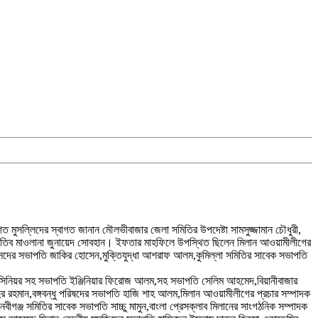
মুসল্লিদের স্বাগত জানান মৌলভীবাজার জেলা সমিতির উপদেষ্টা সামসুজ্জামান চৌধুরী,
ম ও খতিব মাওলানা জুনায়েদ সোবহান। ইফতার মাহফিলে উপস্থিত ছিলেন মিলান আওয়ামীলীগের
া সংসদের সভাপতি জাকির হোসেন,মুক্তিযুদ্ধা আশরাফ আলম,কুমিল্লা সমিতির সাবেক সভাপতি
লব,সিনিয়র সহ সভাপতি ইঞ্জিনিয়ার ফিরোজ আলম,সহ সভাপতি সেলিম আহমেদ,বিয়ানীবাজার
ুর রহমান,বঙ্গবন্ধু পরিষদের সভাপতি হাজি শাহ আলম,মিলান আওয়ামীলীগের প্রচার সম্পাদক
ীগঞ্জ সমিতির সাবেক সভাপতি সাচ্চু মামুন,বাংলা প্রেসক্লাব মিলানের সাংগঠনিক সম্পাদক