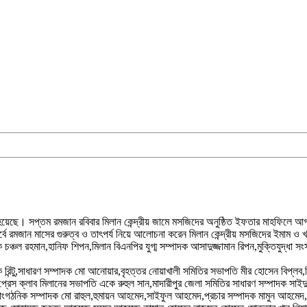
েছে। সপ্তম রমজান রবিবার মিলান কেন্দ্রীয় জামে মসজিদের অনুষ্ঠিত ইফতার মাহফিলে আগত 
ূর্বে রমজান মাসের গুরুত্ব ও তাৎপর্য নিয়ে আলোচনা করেন মিলান কেন্দ্রীয় মসজিদের ইমা
ক চঞ্চল রহমান,হানিফ শিপন,মিলান বিএনপির যুগ্ম সম্পাদক আসাদুজ্জামান রিপন,মুক্তিযুদ্ধ
ক রিন্টু,সাধারণ সম্পাদক মো আনোয়ার,বৃহত্তর নোয়াখালী সমিতির সভাপতি মীর হোসেন বিপ্
প্রেস ক্লাব মিলানের সভাপতি একে রুহুল সান,মাদারীপুর জেলা সমিতির সাধারণ সম্পাদক সাইদ
,সাংগঠনিক সম্পাদক মো রাহুল,হুমায়ন আহমেদ,সাইফুল আহমেদ,প্রচার সম্পাদক মামুন আহমেদ,নব