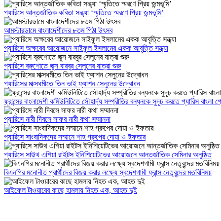
প্যারিসে আন্তর্জাতিক কবিতা সন্ধ্যা ‘স্মৃতিতে স্মরণে প্রিয় জন্মভূমি’
আমস্টারডামে বাংলাদেশীদের ৮তম পিঠা উৎসব
প্যারিসে অক্ষরের আয়োজনে সাইফুল ইসলামের একক আবৃত্তি সন্ধ্যা
প্যারিসে ব্রুশোতে লুক্স বারবুর সেলুনের যাত্রা শুরু
প্যারিসের মাক্সধমীতে তিন ভাই ফ্যাশন সেলুনের উদ্বোধন
ফ্রান্সের বাংলাদেশী কমিউনিটিতে সৌহার্দ্য সম্প্রীতির বন্ধনকে সুদূঢ় করতে প্যারিস বাংলা
প্যারিসে নারী দিবসে সাফর নারী কথা সম্মাননা
প্যারিসে সাংবাদিকদের সম্মানে শাহ গ্রুপের দোয়া ও ইফতার
প্যারিসে সাউথ এশিয়া রাইটস ইনিশিয়েটিভের আয়োজনে আন্তর্জাতিক সেমিনার অনুষ্ঠিত
বিএনপির মনোনীত প্রার্থীদের বিজয় করার লক্ষ্যে স্বদেশগামী ফ্রান্স নেতৃবৃন্দের মতবিনিময়
আইফেল টাওয়ারের কাছে হামলায় নিহত এক, আহত দুই