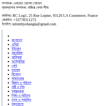
সম্পাদক: এনায়েত হোসেন সোহেল
ব্যবস্থাপনা সম্পাদক: নাজিরা বেগম শীলা
কার্যালয়: RC Log1, 25 Rue Lepine, 93120 LA Courneuve, France
মোবাইল: +33778311272
ইমেইল: infotritiyobangla@gmail.com
বাংলাদেশ
এশিয়া
ইউরোপ
আমেরিকা
আফ্রিকা
অস্ট্রেলিয়া
খেলা
দূতাবাস
বিনোদন
সাক্ষাতকার
বিজ্ঞান ও পরিবেশ
নারী ও শিশু
স্বাস্থ্যকথা
শিক্ষা ও সাহিত্য
তথ্য ও প্রযুক্তি
মুক্তবাংলা