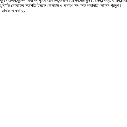
োহাম্মদ,জুনেদ আহমেদ,সুয়েব আহমেদ,কামাল হোসেন,নাজমুল হোসেন,মোক্তার খান,গিয়াস 
হার,স্টাডি ফোরামের সভাপতি ইমরান হোসাইন ও ধাঁধারণ সম্পাদক শাহাদাত হোসেন প্রমুখ।
েষ মোনাজাত করা হয়।