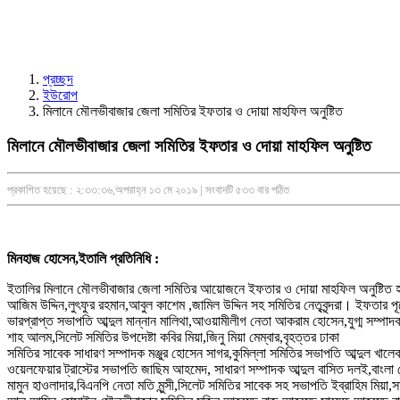
প্রচ্ছদ
ইউরোপ
মিলানে মৌলভীবাজার জেলা সমিতির ইফতার ও দোয়া মাহফিল অনুষ্টিত
মিলানে মৌলভীবাজার জেলা সমিতির ইফতার ও দোয়া মাহফিল অনুষ্টিত
প্রকাশিত হয়েছে : ২:৩৩:৩৬,অপরাহ্ন ১৩ মে ২০১৯ | সংবাদটি ৫৩৩ বার পঠিত
মিনহাজ হোসেন,ইতালি প্রতিনিধি :
ইতালির মিলানে মৌলভীবাজার জেলা সমিতির আয়োজনে ইফতার ও দোয়া মাহফিল অনুষ্টিত হয়
আজিম উদ্দিন,লুৎফুর রহমান,আবুল কাশেম ,জামিল উদ্দিন সহ সমিতির নেতৃবৃন্দরা। ইফতার প
ভারপ্রাপ্ত সভাপতি আব্দুল মান্নান মালিথা,আওয়ামীলীগ নেতা আকরাম হোসেন,যুগ্ম সম্পাদ
শাহ আলম,সিলেট সমিতির উপদেষ্টা কবির মিয়া,জিনু মিয়া মেম্বার,বৃহত্তর ঢাকা
সমিতির সাবেক সাধারণ সম্পাদক মঞ্জুর হোসেন সাগর,কুমিল্লা সমিতির সভাপতি আব্দুল খালে
ওয়েলফেয়ার ট্রাস্টের সভাপতি জাছিম আহমেদ, সাধারণ সম্পাদক আব্দুল বাসিত দলই,বাংলা 
মামুন হাওলাদার,বিএনপি নেতা মতি মুন্সী,সিলেট সমিতির সাবেক সহ সভাপতি ইব্রাহিম মিয়া