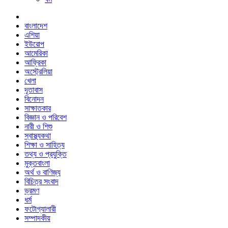
বাংলাদেশ
এশিয়া
ইউরোপ
আমেরিকা
আফ্রিকা
অস্ট্রেলিয়া
খেলা
দূতাবাস
বিনোদন
সাক্ষাতকার
বিজ্ঞান ও পরিবেশ
নারী ও শিশু
স্বাস্থ্যকথা
শিক্ষা ও সাহিত্য
তথ্য ও প্রযুক্তি
মুক্তবাংলা
অর্থ ও বাণিজ্য
বিচিত্র সংবাদ
ভ্রমণ
ধর্ম
ফটোগ্যালারী
সম্পাদকীয়