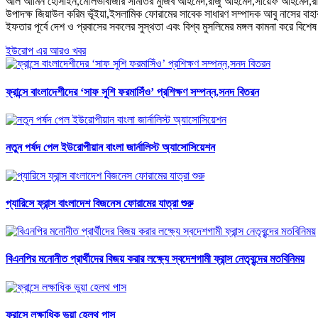
আল আমিন হোসাইন,মৌলভীবাজার সমিতির মুজিব আহমেদ,রাজু আহমেদ,সায়েফ আহমেদ,রাজু ম
উপাদক্ষ জিয়াউল করিম ভূঁইয়া,ইসলামিক ফোরামের সাবেক সাধারণ সম্পাদক আবু নাসের বা
ইফতার পূর্বে দেশ ও প্রবাসের সকলের সুস্থতা এবং বিশ্ব মুসলিমের মঙ্গল কামনা করে বিশ
ইউরোপ এর আরও খবর
ফ্রান্সে বাংলাদেশীদের ‘সাফ সুশি ফরমাসিঁও’ প্রশিক্ষণ সম্পন্ন,সনদ বিতরন
নতুন পর্ষদ পেল ইউরোপীয়ান বাংলা জার্নালিস্ট অ্যাসোসিয়েশন
প্যারিসে ফ্রান্স বাংলাদেশ বিজনেস ফোরামের যাত্রা শুরু
বিএনপির মনোনীত প্রার্থীদের বিজয় করার লক্ষ্যে স্বদেশগামী ফ্রান্স নেতৃবৃন্দের মতবিনিময়
ফ্রান্সে লক্ষাধিক ভুয়া হেলথ পাস