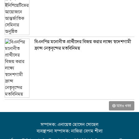
বিএনপির মনোনীত প্রার্থীদের বিজয় করার লক্ষ্যে স্বদেশগামী
ফ্রান্স নেতৃবৃন্দের মতবিনিময়
আরও খবর
সম্পাদক: এনায়েত হোসেন সোহেল
ব্যবস্থাপনা সম্পাদক: নাজিরা বেগম শীলা