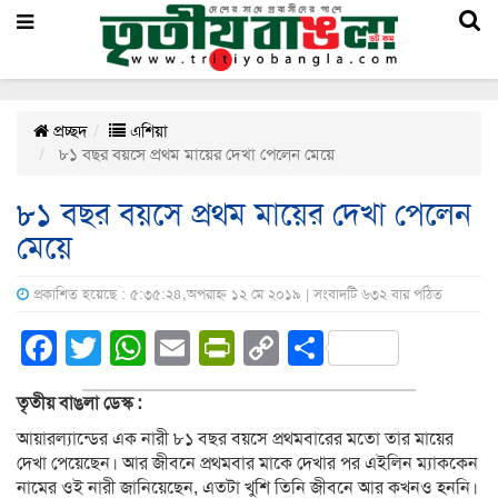
প্রচ্ছদ
এশিয়া
৮১ বছর বয়সে প্রথম মায়ের দেখা পেলেন মেয়ে
৮১ বছর বয়সে প্রথম মায়ের দেখা পেলেন
মেয়ে
প্রকাশিত হয়েছে : ৫:৩৫:২৪,অপরাহ্ন ১২ মে ২০১৯ | সংবাদটি ৬৩২ বার পঠিত
Facebook
Twitter
WhatsApp
Email
PrintFriendly
Copy
Share
Link
তৃতীয় বাঙলা ডেস্ক :
আয়ারল্যান্ডের এক নারী ৮১ বছর বয়সে প্রথমবারের মতো তার মায়ের
দেখা পেয়েছেন। আর জীবনে প্রথমবার মাকে দেখার পর এইলিন ম্যাককেন
নামের ওই নারী জানিয়েছেন, এতটা খুশি তিনি জীবনে আর কখনও হননি।