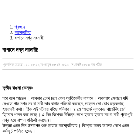
প্রচ্ছদ
অস্ট্রেলিয়া
বাগানে নগ্ন নরনারী!
বাগানে নগ্ন নরনারী!
প্রকাশিত হয়েছে : ১২:১৮:১৯,অপরাহ্ন ০৫ মে ২০১৯ | সংবাদটি ১৮০৩ বার পঠিত
তৃতীয় বাঙলা ডেস্কঃ
ঘরে বসে আছেন। আপনার চোখ চলে গেল প্রতিবেশীর বাগানে। অকস্মাৎ সেখানে যদি
দেখতে পান নগ্ন নর বা নারী তার বাগান পরিচর্যা করছেন, তাহলে তো চোখ চড়কগাছ
হওয়ারই কথা। ঠিক এই ঘটনায় ঘটছে শনিবার। ৪ মে ‘ওয়ার্ল্ড ন্যাকেড গার্ডেনিং ডে’
হিসেবে পালন করা হচ্ছে। এ দিন বিশ্বের বিভিন্ন দেশে হাজার হাজার নর বা নারী পুরোপুরি
নগ্ন হয়ে বাগান পরিচর্যা করছেন।
উদ্ভট এমন দিন উদযাপন শুরু হয়েছে অস্ট্রেলিয়ায়। বিশ্বের অন্য অনেক দেশে এমন
কর্মসূচি পালিত হচ্ছে।