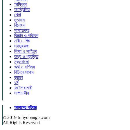
আফ্রিকা
অস্ট্রেলিয়া
খেলা
দূতাবাস
বিনোদন
সাক্ষাতকার
বিজ্ঞান ও পরিবেশ
নারী ও শিশু
স্বাস্থ্যকথা
শিক্ষা ও সাহিত্য
তথ্য ও প্রযুক্তি
মুক্তবাংলা
অর্থ ও বাণিজ্য
বিচিত্র সংবাদ
ভ্রমণ
ধর্ম
ফটোগ্যালারী
সম্পাদকীয়
আমাদের পরিবার
© 2019 tritiyobangla.com
All Rights Reserved