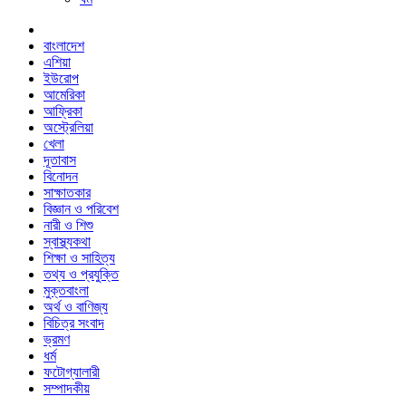
বাংলাদেশ
এশিয়া
ইউরোপ
আমেরিকা
আফ্রিকা
অস্ট্রেলিয়া
খেলা
দূতাবাস
বিনোদন
সাক্ষাতকার
বিজ্ঞান ও পরিবেশ
নারী ও শিশু
স্বাস্থ্যকথা
শিক্ষা ও সাহিত্য
তথ্য ও প্রযুক্তি
মুক্তবাংলা
অর্থ ও বাণিজ্য
বিচিত্র সংবাদ
ভ্রমণ
ধর্ম
ফটোগ্যালারী
সম্পাদকীয়