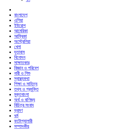
বাংলাদেশ
এশিয়া
ইউরোপ
আমেরিকা
আফ্রিকা
অস্ট্রেলিয়া
খেলা
দূতাবাস
বিনোদন
সাক্ষাতকার
বিজ্ঞান ও পরিবেশ
নারী ও শিশু
স্বাস্থ্যকথা
শিক্ষা ও সাহিত্য
তথ্য ও প্রযুক্তি
মুক্তবাংলা
অর্থ ও বাণিজ্য
বিচিত্র সংবাদ
ভ্রমণ
ধর্ম
ফটোগ্যালারী
সম্পাদকীয়