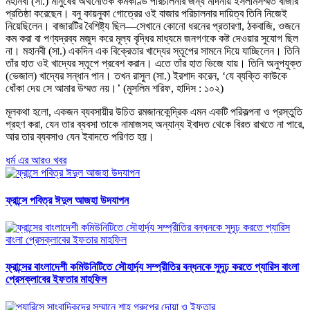
মহানবী (সা.) মানুষের অর্থনৈতিক কর্মকাণ্ড পরিচালনার জন্য মদিনায় ইসলামসম্মত বাজার
প্রতিষ্ঠা করেছেন। বনু কায়নুকা গোত্রের ওই বাজার পরিচালনার দায়িত্ব তিনি নিজেই
নিয়েছিলেন। বাজারটির বৈশিষ্ট্য ছিল—সেখানে কোনো ধরনের প্রতারণা, ঠকবাজি, ওজনে
কম করা বা পণ্যদ্রব্য মজুদ করে মূল্য বৃদ্ধির মাধ্যমে জনগণকে কষ্ট দেওয়ার সুযোগ ছিল
না। মহানবী (সা.) একদিন এক বিক্রেতার খাদ্যের স্তূপের সামনে দিয়ে যাচ্ছিলেন। তিনি
তাঁর হাত ওই খাদ্যের স্তূপে প্রবেশ করান। এতে তাঁর হাত ভিজে যায়। তিনি অনুপযুক্ত
(ভেজাল) খাদ্যের সন্ধান পান। তখন রাসুল (সা.) ইরশাদ করেন, ‘যে ব্যক্তি কাউকে
ধোঁকা দেয় সে আমার উম্মত নয়।’ (মুসলিম শরিফ, হাদিস : ১০২)
মূলকথা হলো, একজন ব্যবসায়ীর উচিত রমজানকেন্দ্রিক এমন একটি পরিকল্পনা ও প্রস্তুতি
গ্রহণ করা, যেন তার ব্যবসা তাকে নামাজসহ অন্যান্য ইবাদত থেকে বিরত রাখতে না পারে,
আর তার ব্যবসাও যেন ইবাদতে পরিণত হয়।
ধর্ম এর আরও খবর
ফ্রান্সে পবিত্র ঈদুল আজহা উদযাপন
ফ্রান্সের বাংলাদেশী কমিউনিটিতে সৌহার্দ্য সম্প্রীতির বন্ধনকে সুদূঢ় করতে প্যারিস বাংলা
প্রেসক্লাবের ইফতার মাহফিল