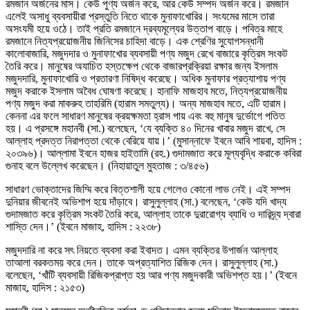
রমজান অর্জনের মাস। কেউ পুণ্য অর্জন করে, আর কেউ সম্পদ অর্জন করে। রমজান
এলেই অসাধু ব্যবসায়ীরা প্রস্তুতি নিতে থাকে মুনাফাখোরির। সংযমের মাসে তারা
অসংযমী হয়ে ওঠে। তাই প্রতি রমজানে দ্রব্যমূল্যের উত্তাপ বাড়ে। পবিত্র মাহে
রমজানে নিত্যপ্রয়োজনীয় জিনিসের চাহিদা বাড়ে। এক শ্রেণির সুযোগসন্ধানী
কালোবাজারি, মজুদদার ও মুনাফাখোর ব্যবসায়ী পণ্য মজুদ রেখে বাজারে কৃত্রিম সংকট
তৈরি করে। মানুষের অযাচিত হস্তক্ষেপ থেকে বাজারপ্রক্রিয়া রক্ষার জন্য ইসলাম
মজুদদারি, মুনাফাখোরি ও প্রতারণা নিষিদ্ধ করেছে। অধিক মুনাফার প্রত্যাশায় পণ্য
মজুদ করাকে ইসলাম অবৈধ ঘোষণা করেছে। হানাফি মাজহাব মতে, নিত্যপ্রয়োজনীয়
পণ্য মজুদ করা মাকরুহ তাহরিমি (হারাম সমতুল্য)। অন্য মাজহাব মতে, এটি হারাম।
কেননা এর ফলে সাধারণ মানুষের ক্রয়ক্ষমতা হ্রাস পায় এবং বহু মানুষ দুর্ভোগে পতিত
হয়। এ প্রসঙ্গে মহানবী (সা.) বলেছেন, ‘যে ব্যক্তি ৪০ দিনের খাবার মজুদ রাখে, সে
আল্লাহ প্রদত্ত নিরাপত্তা থেকে বেরিয়ে যায়।’ (মুসান্নাফে ইবনে আবি শায়বা, হাদিস :
২০৩৯৬)। আল্লামা ইবনে হাজর হাইতামি (রহ.) গুদামজাত করে মূল্যবৃদ্ধি করাকে কবিরা
গুনাহ বলে উল্লেখ করেছেন। (নিহায়াতুল মুহতাজ : ৩/৪৫৬)
সাধারণ ভোক্তাদের জিম্মি করে বিত্তশালী হয়ে গেলেও কোনো লাভ নেই। এই সম্পদ
দুনিয়ার জীবনেই অভিশাপ হয়ে দাঁড়াবে। রাসুলুল্লাহ (সা.) বলেছেন, ‘কেউ যদি খাদ্য
গুদামজাত করে কৃত্রিম সংকট তৈরি করে, আল্লাহ তাকে দুরারোগ্য ব্যাধি ও দারিদ্র্য দ্বারা
শাস্তি দেন।’ (ইবনে মাজাহ, হাদিস : ২২৩৮)
মজুদদারি না করে সৎ নিয়তে ব্যবসা করা ইবাদত। এমন ব্যক্তির উপার্জন আল্লাহ
তাআলা বরকতময় করে দেন। তাকে অপ্রত্যাশিত রিজিক দেন। রাসুলুল্লাহ (সা.)
বলেছেন, ‘খাঁটি ব্যবসায়ী রিজিকপ্রাপ্ত হয় আর পণ্য মজুদকারী অভিশপ্ত হয়।’ (ইবনে
মাজাহ, হাদিস : ২১৫৩)