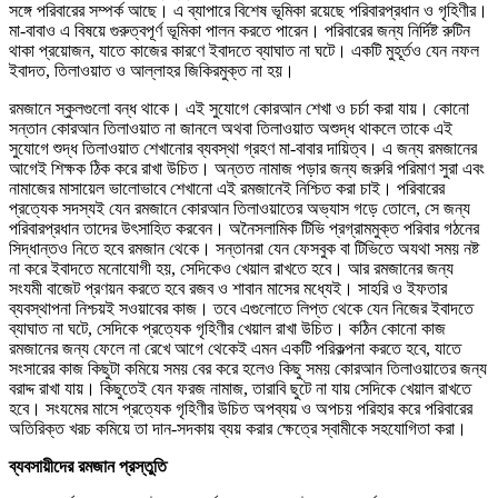
সঙ্গে পরিবারের সম্পর্ক আছে। এ ব্যাপারে বিশেষ ভূমিকা রয়েছে পরিবারপ্রধান ও গৃহিণীর।
মা-বাবাও এ বিষয়ে গুরুত্বপূর্ণ ভূমিকা পালন করতে পারেন। পরিবারের জন্য নির্দিষ্ট রুটিন
থাকা প্রয়োজন, যাতে কাজের কারণে ইবাদতে ব্যাঘাত না ঘটে। একটি মুহূর্তও যেন নফল
ইবাদত, তিলাওয়াত ও আল্লাহর জিকিরমুক্ত না হয়।
রমজানে স্কুলগুলো বন্ধ থাকে। এই সুযোগে কোরআন শেখা ও চর্চা করা যায়। কোনো
সন্তান কোরআন তিলাওয়াত না জানলে অথবা তিলাওয়াত অশুদ্ধ থাকলে তাকে এই
সুযোগে শুদ্ধ তিলাওয়াত শেখানোর ব্যবস্থা গ্রহণ মা-বাবার দায়িত্ব। এ জন্য রমজানের
আগেই শিক্ষক ঠিক করে রাখা উচিত। অন্তত নামাজ পড়ার জন্য জরুরি পরিমাণ সুরা এবং
নামাজের মাসায়েল ভালোভাবে শেখানো এই রমজানেই নিশ্চিত করা চাই। পরিবারের
প্রত্যেক সদস্যই যেন রমজানে কোরআন তিলাওয়াতের অভ্যাস গড়ে তোলে, সে জন্য
পরিবারপ্রধান তাদের উৎসাহিত করবেন। অনৈসলামিক টিভি প্রগ্রামমুক্ত পরিবার গঠনের
সিদ্ধান্তও নিতে হবে রমজান থেকে। সন্তানরা যেন ফেসবুক বা টিভিতে অযথা সময় নষ্ট
না করে ইবাদতে মনোযোগী হয়, সেদিকেও খেয়াল রাখতে হবে। আর রমজানের জন্য
সংযমী বাজেট প্রণয়ন করতে হবে রজব ও শাবান মাসের মধ্যেই। সাহরি ও ইফতার
ব্যবস্থাপনা নিশ্চয়ই সওয়াবের কাজ। তবে এগুলোতে লিপ্ত থেকে যেন নিজের ইবাদতে
ব্যাঘাত না ঘটে, সেদিকে প্রত্যেক গৃহিণীর খেয়াল রাখা উচিত। কঠিন কোনো কাজ
রমজানের জন্য ফেলে না রেখে আগে থেকেই এমন একটি পরিকল্পনা করতে হবে, যাতে
সংসারের কাজ কিছুটা কমিয়ে সময় বের করে হলেও কিছু সময় কোরআন তিলাওয়াতের জন্য
বরাদ্দ রাখা যায়। কিছুতেই যেন ফরজ নামাজ, তারাবি ছুটে না যায় সেদিকে খেয়াল রাখতে
হবে। সংযমের মাসে প্রত্যেক গৃহিণীর উচিত অপব্যয় ও অপচয় পরিহার করে পরিবারের
অতিরিক্ত খরচ কমিয়ে তা দান-সদকায় ব্যয় করার ক্ষেত্রে স্বামীকে সহযোগিতা করা।
ব্যবসায়ীদের রমজান প্রস্তুতি