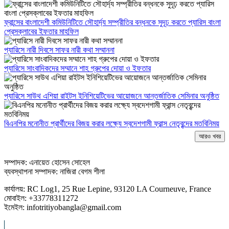
ফ্রান্সের বাংলাদেশী কমিউনিটিতে সৌহার্দ্য সম্প্রীতির বন্ধনকে সুদূঢ় করতে প্যারিস বাংলা
প্রেসক্লাবের ইফতার মাহফিল
প্যারিসে নারী দিবসে সাফর নারী কথা সম্মাননা
প্যারিসে সাংবাদিকদের সম্মানে শাহ গ্রুপের দোয়া ও ইফতার
প্যারিসে সাউথ এশিয়া রাইটস ইনিশিয়েটিভের আয়োজনে আন্তর্জাতিক সেমিনার অনুষ্ঠিত
বিএনপির মনোনীত প্রার্থীদের বিজয় করার লক্ষ্যে স্বদেশগামী ফ্রান্স নেতৃবৃন্দের মতবিনিময়
আরও খবর
সম্পাদক: এনায়েত হোসেন সোহেল
ব্যবস্থাপনা সম্পাদক: নাজিরা বেগম শীলা
কার্যালয়: RC Log1, 25 Rue Lepine, 93120 LA Courneuve, France
মোবাইল: +33778311272
ইমেইল: infotritiyobangla@gmail.com