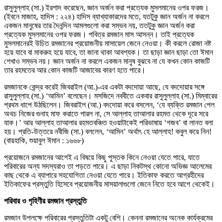
রাসুলুল্লাহ (সা.) ইরশাদ করেছেন, জ্ঞান অর্জন করা প্রত্যেক মুসলমানের ওপর ফরজ।
(ইবনে মাজাহ, হাদিস : ২২৪) হাদিস ব্যাখ্যাকারদের মতে, যতটুকু জ্ঞান অর্জন না করলে
একজন মানুষের তার দৈনন্দিন আমলগুলো করা সম্ভব নয়, ততটুকু জ্ঞান অর্জন করা
প্রত্যেক মুসলমানের ওপর ফরজ। পবিত্র রমজান মাস আসন্ন। তাই প্রত্যেক
মুসলমানেরই উচিত রমজানের প্রয়োজনীয় মাসায়েল জেনে নেওয়া। কী করলে রোজা নষ্ট
হয়ে যাবে বা মাকরুহ হয়ে যাবে, তা জানা থাকা আবশ্যক। তা ছাড়া জ্ঞান ছাড়া তো ঈমান
শেখাও সম্ভব নয়। জ্ঞান অর্জন না করলে একজন মানুষ বুঝবে না যে কখন কোন কাজটি
তার রহমতের আর কোন কাজটি আজাবের কারণ হতে পারে।
রমজানকে কেন্দ্র করেই জিবরাইল (আ.)-এর একটা বদদোয়া আছে, যে বদদোয়ার সঙ্গে
রাসুলুল্লাহ (সা.) ‘আমিন’ বলেছেন। মসজিদে নববীতে একবার রাসুলুল্লাহ (সা.) মিম্বারের
প্রথম ধাপে উঠছিলেন। জিবরাইল (আ.) বদদোয়া করে বসলেন, ‘যে ব্যক্তি রমজান পেল
অথচ নিজের গুনাহ মাফ করাতে পারল না, সে আল্লাহ তাআলার রহমত থেকে দূরে সরে
যাক।’ আর আল্লাহ তাআলার রহমতবঞ্চিত হওয়াটাকেই পরিভাষায় ‘গজব’ বা লানত বলা
হয়। প্রতি-উত্তরে নবীজি (সা.) বললেন, ‘আমিন’ অর্থাৎ হে আল্লাহ! কবুল করে নিন!
(বায়হাকি, শুয়াবুল ঈমান : ১৬৬৮)
প্রয়োজনে রমজানের আগেই এ বিষয়ে কিছু পুস্তক কিনে নেওয়া যেতে পারে, যাতে
পরিবারের অন্য সদস্যরাও তা পড়তে পারে। এ ছাড়া নিকটস্থ কোনো অভিজ্ঞ আলেমের
কাছ থেকে এ ব্যাপারে সহযোগিতা নেওয়া যেতে পারে। ইতিকাফ করতে আগ্রহীদের
ইতিকাফের প্রস্তুতি হিসেবে প্রয়োজনীয় মাসয়ালাগুলো জেনে নিতে হবে আগে থেকেই।
পরিবার ও গৃহিণীর রমজান প্রস্তুতি
রমজান উপলক্ষে পরিবারের প্রস্তুতিটা একটু বেশি। কেননা রমজানের অনেক কার্যক্রমের