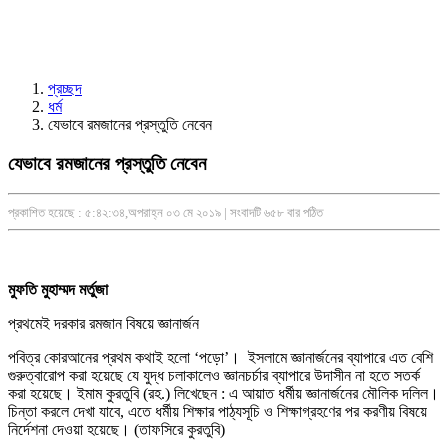
প্রচ্ছদ
ধর্ম
যেভাবে রমজানের প্রস্তুতি নেবেন
যেভাবে রমজানের প্রস্তুতি নেবেন
প্রকাশিত হয়েছে : ৫:৪২:৩৪,অপরাহ্ন ০৩ মে ২০১৯ | সংবাদটি ৬৫৮ বার পঠিত
মুফতি মুহাম্মদ মর্তুজা
প্রথমেই দরকার রমজান বিষয়ে জ্ঞানার্জন
পবিত্র কোরআনের প্রথম কথাই হলো ‘পড়ো’। ইসলামে জ্ঞানার্জনের ব্যাপারে এত বেশি
গুরুত্বারোপ করা হয়েছে যে যুদ্ধ চলাকালেও জ্ঞানচর্চার ব্যাপারে উদাসীন না হতে সতর্ক
করা হয়েছে। ইমাম কুরতুবি (রহ.) লিখেছেন : এ আয়াত ধর্মীয় জ্ঞানার্জনের মৌলিক দলিল।
চিন্তা করলে দেখা যাবে, এতে ধর্মীয় শিক্ষার পাঠ্যসূচি ও শিক্ষাগ্রহণের পর করণীয় বিষয়ে
নির্দেশনা দেওয়া হয়েছে। (তাফসিরে কুরতুবি)