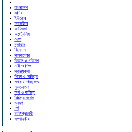
বাংলাদেশ
এশিয়া
ইউরোপ
আমেরিকা
আফ্রিকা
অস্ট্রেলিয়া
খেলা
দূতাবাস
বিনোদন
সাক্ষাতকার
বিজ্ঞান ও পরিবেশ
নারী ও শিশু
স্বাস্থ্যকথা
শিক্ষা ও সাহিত্য
তথ্য ও প্রযুক্তি
মুক্তবাংলা
অর্থ ও বাণিজ্য
বিচিত্র সংবাদ
ভ্রমণ
ধর্ম
ফটোগ্যালারী
সম্পাদকীয়