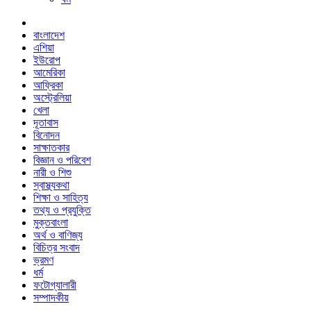
বাংলাদেশ
এশিয়া
ইউরোপ
আমেরিকা
আফ্রিকা
অস্ট্রেলিয়া
খেলা
দূতাবাস
বিনোদন
সাক্ষাতকার
বিজ্ঞান ও পরিবেশ
নারী ও শিশু
স্বাস্থ্যকথা
শিক্ষা ও সাহিত্য
তথ্য ও প্রযুক্তি
মুক্তবাংলা
অর্থ ও বাণিজ্য
বিচিত্র সংবাদ
ভ্রমণ
ধর্ম
ফটোগ্যালারী
সম্পাদকীয়