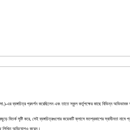
(সা.)-এর ব্যঙ্গচিত্র প্রদর্শন করেছিলেন এবং তাতে স্কুল কর্তৃপক্ষের কাছে বিভিন্ন অভিভাব
্বজুড়ে বিতর্ক সৃষ্টি করে, সেই ব্যঙ্গচিত্রগুলোর কয়েকটি ক্লাসে মতপ্রকাশের স্বাধীনতা নামে প
 কাছে লিখিত অভিযোগও করেন।