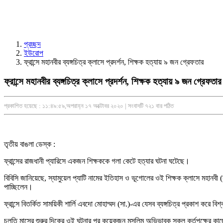
প্রচ্ছদ
ইউরোপ
ফ্রান্সে মহানবীর ব্যঙ্গচিত্র ক্লাসে প্রদর্শন, শিক্ষক হত্যায় ৯ জন গ্রেফতার
ফ্রান্সে মহানবীর ব্যঙ্গচিত্র ক্লাসে প্রদর্শন, শিক্ষক হত্যায় ৯ জন গ্রেফতার
প্রকাশিত হয়েছে : ১১:৪৯:৫৯,অপরাহ্ন ১৭ অক্টোবর ২০২০ | সংবাদটি ৭২১ বার পঠিত
তৃতীয় বাঙলা ডেস্ক :
ফ্রান্সের রাজধানী প্যারিসে একজন শিক্ষককে গলা কেটে হত্যার ঘটনা ঘটেছে।
বিবিসি জানিয়েছে, স্যামুয়েল প্যাটি নামের ইতিহাস ও ভূগোলের ওই শিক্ষক ক্লাসে মহানবী 
পাচ্ছিলেন।
ফ্রান্সে বিতর্কিত সাময়িকী শার্লি এবদো মোহাম্মদ (সা.)-এর যেসব ব্যঙ্গচিত্র প্রকাশ করে বিশ
চলতি মাসের শুরুর দিকের ওই ঘটনার পর কয়েকজন মুসলিম অভিভাবক স্কুল কর্তৃপক্ষের