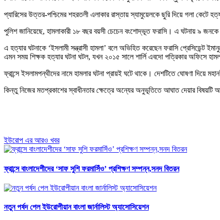
প্যারিসের উত্তর-পশ্চিমের শহরতলী এলাকার রাস্তায় স্যামুয়েলকে ছুরি দিয়ে গলা কেটে হত্য
পুলিশ জানিয়েছে, হামলাকারী ১৮ বছর বয়সী চেচেন বংশোদ্ভূত ফরাসি। এ ঘটনায় ৯ জনকে গ্
এ হত্যার ঘটনাকে ‘ইসলামী সন্ত্রাসী হামলা’ বলে অভিহিত করেছেন ফরাসি প্রেসিডেন্ট ইমানু
এমন সময় শিক্ষক হত্যার ঘটনা ঘটল, যখন ২০১৫ সালে শার্লি এবদো পত্রিকার অফিসে হামল
ফ্রান্সে ইসলামপন্থীদের নামে হামলার ঘটনা প্রায়ই ঘটে থাকে। দেশটিতে ঘোষণা দিয়ে মহান
কিন্তু নিজের মতপ্রকাশের স্বাধীনতার ক্ষেত্রে অন্যের অনুভূতিতে আঘাত দেয়ার বিষয়টি আদ
ইউরোপ এর আরও খবর
ফ্রান্সে বাংলাদেশীদের ‘সাফ সুশি ফরমাসিঁও’ প্রশিক্ষণ সম্পন্ন,সনদ বিতরন
নতুন পর্ষদ পেল ইউরোপীয়ান বাংলা জার্নালিস্ট অ্যাসোসিয়েশন