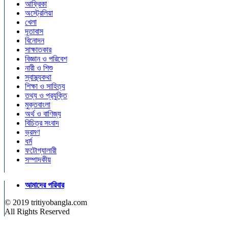
আফ্রিকা
অস্ট্রেলিয়া
খেলা
দূতাবাস
বিনোদন
সাক্ষাতকার
বিজ্ঞান ও পরিবেশ
নারী ও শিশু
স্বাস্থ্যকথা
শিক্ষা ও সাহিত্য
তথ্য ও প্রযুক্তি
মুক্তবাংলা
অর্থ ও বাণিজ্য
বিচিত্র সংবাদ
ভ্রমণ
ধর্ম
ফটোগ্যালারী
সম্পাদকীয়
আমাদের পরিবার
© 2019 tritiyobangla.com
All Rights Reserved