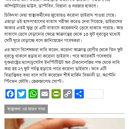
কম্পিউটারের মাউস, ডাস্টবিন, বিছানা ও দরজার হাতলে।
চিকিৎসা দেয়া স্বাস্থ্যকর্মীদের জুতোয়ও করোনা ভাইরাস পাওয়া গেছে।
এছাড়া ওই হাসপাতালের বাতাস পরীক্ষা করেও দেখা গিয়েছে, ভাইরাসের
আকার এতই ক্ষুদ্র যে এটি বাতাসে কয়েকঘণ্টা ভেসে থাকতে পারছে। আর
বাতাসে ভেসে বেড়ানোর ক্ষেত্রে আক্রান্তের থেকে ১৩ ফুট দূরত্বের মধ্যেই
সেটি ঘুরে বেড়াচ্ছে বলে জানিয়েছেন গবেষকরা।
এর আগে বিশেষজ্ঞরা দাবি করেন, করোনা আক্রান্ত রোগীর থেকে তিন ফুট
দূরত্বে থাকলে ছড়ায় না করোনা ভাইরাস। পরে আরেকটি গবেষণায়
যুক্তরাষ্ট্রের ম্যাসাচুসেটস ইনস্টিটিউট অব টেকনোলজির পক্ষ থেকে দাবি
করা হয় ২৭ ফুট পর্যন্ত ছড়াতে পারে করোনা ভাইরাস। তবে এটি
বিভ্রান্তিকর তথ্য বলে দাবি করেছেন শীর্ষ মার্কিন বিজ্ঞানী ডা. অ্যান্টনি
স্টিফেন ফৌসি। জেরুজালেম পোস্ট।
Facebook
Twitter
WhatsApp
Email
PrintFriendly
Copy
Share
Link
স্বাস্থ্যকথা এর আরও খবর