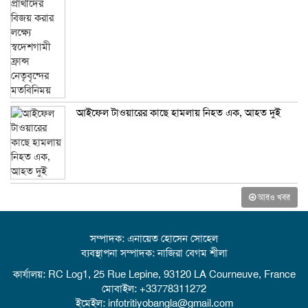
আইফেল টাওয়ারের কাছে হামলায় নিহত এক, আহত দুই
আরও খবর
সম্পাদক: এনায়েত হোসেন সোহেল
ব্যবস্থাপনা সম্পাদক: নাজিরা বেগম শীলা
কার্যালয়: RC Log1, 25 Rue Lepine, 93120 LA Courneuve, France
মোবাইল: +33778311272
ইমেইল: infotritiyobangla@gmail.com