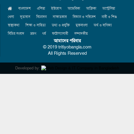
বাংলাদেশ
এশিয়া
ইউরোপ
আমেরিকা
আফ্রিকা
অস্ট্রেলিয়া
খেলা
দূতাবাস
বিনোদন
সাক্ষাতকার
বিজ্ঞান ও পরিবেশ
নারী ও শিশু
স্বাস্থ্যকথা
শিক্ষা ও সাহিত্য
তথ্য ও প্রযুক্তি
মুক্তবাংলা
অর্থ ও বাণিজ্য
বিচিত্র সংবাদ
ভ্রমণ
ধর্ম
ফটোগ্যালারী
সম্পাদকীয়
আমাদের পরিবার
© 2019 tritiyobangla.com
All Rights Reserved
Developed by: