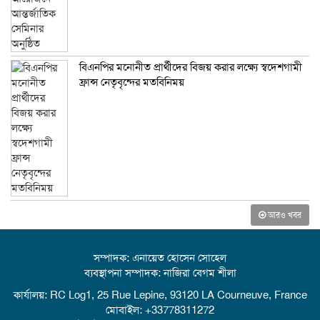
বিএনপির মনোনীত প্রার্থীদের বিজয় করার লক্ষ্যে স্বদেশগামী
ফ্রান্স নেতৃবৃন্দের মতবিনিময়
আরও খবর
সম্পাদক: এনায়েত হোসেন সোহেল
ব্যবস্থাপনা সম্পাদক: নাজিরা বেগম শীলা
কার্যালয়: RC Log1, 25 Rue Lepine, 93120 LA Courneuve, France
মোবাইল: +33778311272