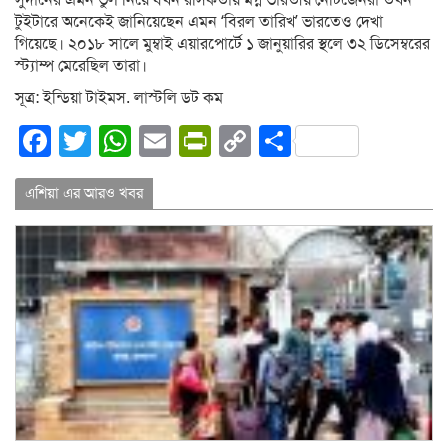
সুদানের এমন ভুল নিয়ে যখন রসিকতায় মগ্ন ভারতীয় নেটিজেনরা তখন
টুইটারে অনেকেই জানিয়েছেন এমন ‘বিরল তারিখ’ ভারতেও দেখা
গিয়েছে। ২০১৮ সালে মুম্বাই এয়ারপোর্টে ১ জানুয়ারির স্থলে ৩২ ডিসেম্বরের
স্ট্যাম্প মেরেছিল তারা।
সূত্র: ইন্ডিয়া টাইমস. লাস্টলি ডট কম
Facebook
Twitter
WhatsApp
Email
PrintFriendly
Copy
Share
Link
এশিয়া এর আরও খবর