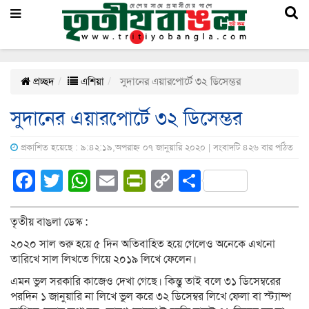
প্রচ্ছদ
এশিয়া
সুদানের এয়ারপোর্টে ৩২ ডিসেম্ভর
সুদানের এয়ারপোর্টে ৩২ ডিসেম্ভর
প্রকাশিত হয়েছে : ৯:৪২:১৯,অপরাহ্ন ০৭ জানুয়ারি ২০২০ | সংবাদটি ৪২৬ বার পঠিত
Facebook
Twitter
WhatsApp
Email
PrintFriendly
Copy
Share
Link
তৃতীয় বাঙলা ডেস্ক :
২০২০ সাল শুরু হয়ে ৫ দিন অতিবাহিত হয়ে গেলেও অনেকে এখনো
তারিখে সাল লিখতে গিয়ে ২০১৯ লিখে ফেলেন।
এমন ভুল সরকারি কাজেও দেখা গেছে। কিন্তু তাই বলে ৩১ ডিসেম্বরের
পরদিন ১ জানুয়ারি না লিখে ভুল করে ৩২ ডিসেম্বর লিখে ফেলা বা স্ট্যাম্প