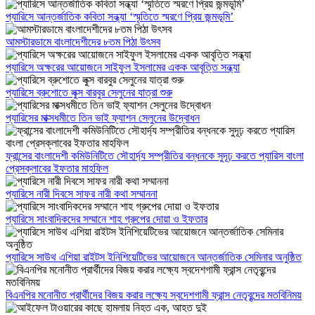
প্যারিসে আন্তর্জাতিক কবিতা সন্ধ্যা ‘স্মৃতিতে স্মরণে প্রিয় জন্মভূমি’
আমস্টারডামে বাংলাদেশীদের ৮তম পিঠা উৎসব
প্যারিসে অক্ষরের আয়োজনে সাইফুল ইসলামের একক আবৃত্তি সন্ধ্যা
প্যারিসে ব্রুশোতে লুক্স বারবুর সেলুনের যাত্রা শুরু
প্যারিসের মাক্সধমীতে তিন ভাই ফ্যাশন সেলুনের উদ্বোধন
ফ্রান্সের বাংলাদেশী কমিউনিটিতে সৌহার্দ্য সম্প্রীতির বন্ধনকে সুদূঢ় করতে প্যারিস বাংলা
প্রেসক্লাবের ইফতার মাহফিল
প্যারিসে নারী দিবসে সাফর নারী কথা সম্মাননা
প্যারিসে সাংবাদিকদের সম্মানে শাহ গ্রুপের দোয়া ও ইফতার
প্যারিসে সাউথ এশিয়া রাইটস ইনিশিয়েটিভের আয়োজনে আন্তর্জাতিক সেমিনার অনুষ্ঠিত
বিএনপির মনোনীত প্রার্থীদের বিজয় করার লক্ষ্যে স্বদেশগামী ফ্রান্স নেতৃবৃন্দের মতবিনিময়