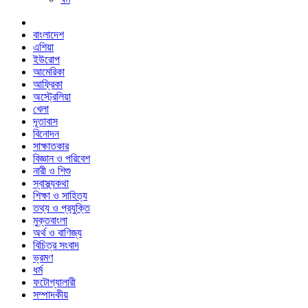
বাংলাদেশ
এশিয়া
ইউরোপ
আমেরিকা
আফ্রিকা
অস্ট্রেলিয়া
খেলা
দূতাবাস
বিনোদন
সাক্ষাতকার
বিজ্ঞান ও পরিবেশ
নারী ও শিশু
স্বাস্থ্যকথা
শিক্ষা ও সাহিত্য
তথ্য ও প্রযুক্তি
মুক্তবাংলা
অর্থ ও বাণিজ্য
বিচিত্র সংবাদ
ভ্রমণ
ধর্ম
ফটোগ্যালারী
সম্পাদকীয়