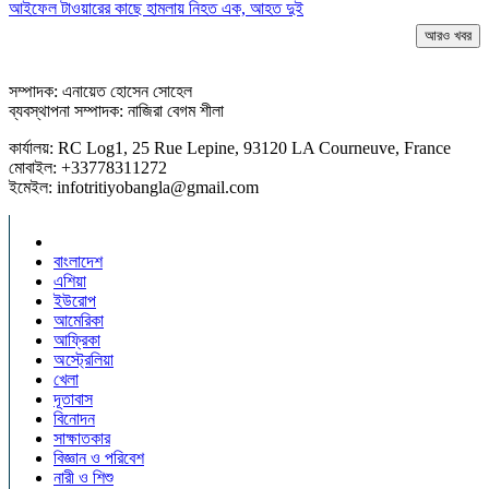
আইফেল টাওয়ারের কাছে হামলায় নিহত এক, আহত দুই
আরও খবর
সম্পাদক: এনায়েত হোসেন সোহেল
ব্যবস্থাপনা সম্পাদক: নাজিরা বেগম শীলা
কার্যালয়: RC Log1, 25 Rue Lepine, 93120 LA Courneuve, France
মোবাইল: +33778311272
ইমেইল: infotritiyobangla@gmail.com
বাংলাদেশ
এশিয়া
ইউরোপ
আমেরিকা
আফ্রিকা
অস্ট্রেলিয়া
খেলা
দূতাবাস
বিনোদন
সাক্ষাতকার
বিজ্ঞান ও পরিবেশ
নারী ও শিশু