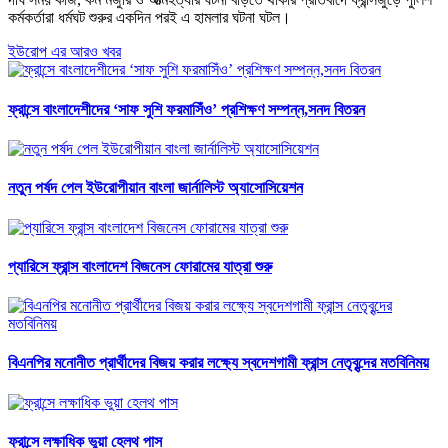
কর্মকর্তারা ধর্মঘট শুরুর একদিন পরই এ হামলার ঘটনা ঘটল।
ইউরোপ এর আরও খবর
ফ্রান্সে বাংলাদেশীদের ‘সাফ সুশি ফরমাসিঁও’ প্রশিক্ষণ সম্পন্ন,সনদ বিতরন
নতুন পর্ষদ পেল ইউরোপীয়ান বাংলা জার্নালিস্ট অ্যাসোসিয়েশন
প্যারিসে ফ্রান্স বাংলাদেশ বিজনেস ফোরামের যাত্রা শুরু
বিএনপির মনোনীত প্রার্থীদের বিজয় করার লক্ষ্যে স্বদেশগামী ফ্রান্স নেতৃবৃন্দের মতবিনিময়
ফ্রান্সে লক্ষাধিক ভুয়া হেলথ পাস