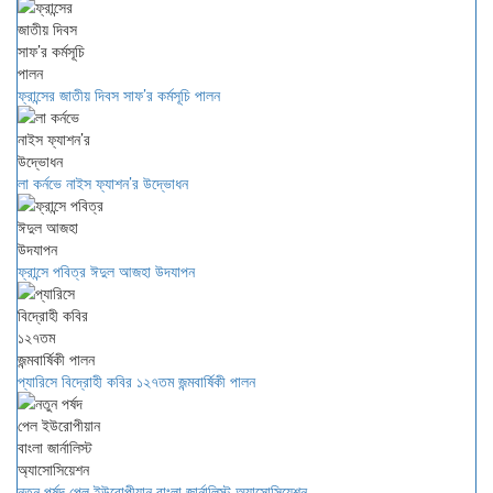
ফ্রান্সের জাতীয় দিবস সাফ’র কর্মসূচি পালন
লা কর্নভে নাইস ফ্যাশন’র উদ্ভোধন
ফ্রান্সে পবিত্র ঈদুল আজহা উদযাপন
প্যারিসে বিদ্রোহী কবির ১২৭তম জন্মবার্ষিকী পালন
নতুন পর্ষদ পেল ইউরোপীয়ান বাংলা জার্নালিস্ট অ্যাসোসিয়েশন