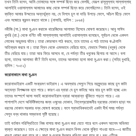
তখন তিনি বলেন, আমি তোমাদের সঙ্গে সম্পর্ক ছিন্ন করে ফেলছি, যেরূপ রাসুলুল্লাহ সাল্লাল্লাহু
আলাইহি ওয়াসাল্লাম আমাদের কাছ থেকে সম্পর্ক ছিন্ন করে ফেলেছিলেন। তিনি বলেন, ওই
ব্যক্তি আমার উম্মতের অন্তর্ভুক্ত নয়, যে বিপদে চুল বা দাড়ি উপড়ে ফেলে, আঁচল ছিঁড়ে ফেলে
এবং সজোরে ক্রন্দন করতে থাকে। (নাসায়ি, হাদিস : ১৮৬৪)
নবীজি (সা.) মাথা মুণ্ডন করাকে খারেজিদের আলামত হিসেবে ঘোষণা করেছেন। আবু সাঈদ
খুদরি (রা.) থেকে বর্ণিত নবী সাল্লাল্লাহু আলাইহি ওয়াসাল্লাম বলেছেন, পূর্বাচল থেকে একদল
লোকের অভ্যুদয় ঘটবে। তারা কোরআন পাঠ করবে, তবে তাদের এ পাঠ তাদের কণ্ঠনালি
অতিক্রম করবে না। তারা দ্বিন থেকে এমনভাবে বেরিয়ে যাবে, যেভাবে শিকার (ধনুক) থেকে
তীর বেরিয়ে যায়। তারা আর ফিরে আসবে না, যে পর্যন্ত তীর ধনুকের ছিলায় না আসে। বলা
হলো, তাদের আলামত কী? তিনি বলেন, তাদের আলামত হলো মাথা মুণ্ডন করা। (সহিহ বুখারি,
হাদিস : ৭০৫২)
করোনাকালে
মাথা
মুণ্ডন
করোনাভাইরাস একটি সংক্রমণ ভাইরাস। এ অবস্থায় সেলুনে গিয়ে নরসুন্দরের কাছে চুল কাটা
অত্যন্ত বিপজ্জনক হতে পারে। কারণ এর দ্বারা যে চুল কাটছে আর যার চুল কাটা হচ্ছে এবং
তাদের সংস্পর্শে আসা সবাই করোনাভাইরাস দ্বারা আক্রান্ত ঝুঁকিতে পড়তে পারে। এর
পাশাপাশি দেশে অনির্দিষ্টকালের জন্য ওষুধের দোকান, নিত্যপ্রয়োজনীয় দ্রব্যের দোকান ছাড়া সব
ধরনের দোকান সরকার বন্ধ ঘোষণা করেছে। ফলে স্বাভাবিকভাবেই একটা দীর্ঘ সময় পর্যন্ত
সেলুন বন্ধ থাকার সম্ভাবনা সৃষ্টি হয়েছে।
তাই বর্তমান পরিস্থিতিতে নিজ বাসায় মাথা মুণ্ডন করা যেতে পারে বলে একদল আলেম অভিমত
ব্যক্ত করেছেন। তবে এ ক্ষেত্রে মাথা মুণ্ডন করলে বিপদ থেকে মুক্তি পাওয়া যাবে—এ জাতীয়
ধারণা পোষণ করা যাবে না। মাথা মুণ্ডনকে উৎসবে পরিণত করা যাবে না। বরং এটিকে