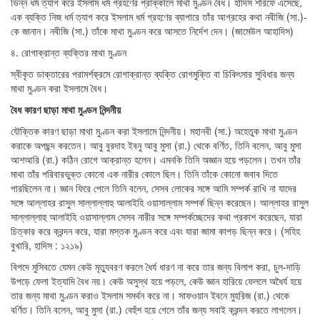
ভিন্ন ধর্ম ত্যাগ করে ইসলাম ধর্ম গ্রহণের প্রাক্কালে মাথা মুণ্ডন বৈধ। হাদিস শরিফে এসেছে,
এক ব্যক্তি নিজ ধর্ম ত্যাগ করে ইসলাম ধর্ম গ্রহণের ব্যাপারে তাঁর আগ্রহের কথা নবীজি (সা.)-
কে জানান। নবীজি (সা.) তাঁকে মাথা মুণ্ডন করে আসতে নির্দেশ দেন। (জামেউল আহাদিস)
৪. রোগাক্রান্ত ব্যক্তির মাথা মুণ্ডন
স্বীকৃত ডাক্তারের পরামর্শক্রমে রোগাক্রান্ত ব্যক্তি রোগমুক্তি বা চিকিৎসার সুবিধার জন্য
মাথা মুণ্ডন করা ইসলামে বৈধ।
বৈধ
কারণ
ছাড়া
মাথা
মুণ্ডন
নিন্দনীয়
যৌক্তিক কারণ ছাড়া মাথা মুণ্ডন করা ইসলামে নিন্দনীয়। মহানবী (সা.) অহেতুক মাথা মুণ্ডন
করাকে অপছন্দ করতেন। আবু বুরদাহ ইবনু আবু মুসা (রা.) থেকে বর্ণিত, তিনি বলেন, আবু মুসা
আশআরি (রা.) কঠিন রোগে আক্রান্ত হলেন। এমনকি তিনি অজ্ঞান হয়ে পড়লেন। তখন তাঁর
মাথা তাঁর পরিবারভুক্ত কোনো এক নারীর কোলে ছিল। তিনি তাঁকে কোনো জবাব দিতে
পারছিলেন না। জ্ঞান ফিরে পেলে তিনি বলেন, সেসব লোকের সঙ্গে আমি সম্পর্ক রাখি না যাদের
সঙ্গে আল্লাহর রাসুল সাল্লাল্লাহু আলাইহি ওয়াসাল্লাম সম্পর্ক ছিন্ন করেছেন। আল্লাহর রাসুল
সাল্লাল্লাহু আলাইহি ওয়াসাল্লাম সেসব নারীর সঙ্গে সম্পর্কচ্ছেদের কথা প্রকাশ করেছেন, যারা
চিত্কার করে ক্রন্দন করে, যারা মস্তক মুণ্ডন করে এবং যারা জামা কাপড় ছিন্ন করে। (সহিহ
বুখারি, হাদিস : ১২১৯)
বিপদে মুসিবতে যেমন কেউ মৃত্যুবরণ করলে ধৈর্য ধারণ না করে তার জন্য বিলাপ করা, চুল-দাড়ি
উপড়ে ফেলা ইত্যাদি বৈধ নয়। কেউ অসুস্থ হয়ে পড়লে, কেউ জ্ঞান হারিয়ে ফেললে অধৈর্য হয়ে
তার জন্য মাথা মুণ্ডন করাও ইসলাম সমর্থন করে না। সাফওয়ান ইবনে মুহরিজ (রা.) থেকে
বর্ণিত। তিনি বলেন, আবু মুসা (রা.) বেহুঁশ হয়ে গেলে তাঁর জন্য সবাই ক্রন্দন করতে লাগলেন।