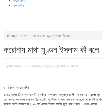
ফটোগ্যালারী
সম্পাদকীয়
প্রচ্ছদ
ধর্ম
করোনায় মাথা মুণ্ডন ইসলাম কী বলে
করোনায় মাথা মুণ্ডন ইসলাম কী বলে
প্রকাশিত হয়েছে : ৫:৫৫:৩৭,অপরাহ্ন ২৪ এপ্রিল ২০২০ | সংবাদটি ৮৮৫ বার পঠিত
ড. মুহাম্মদ আবদুর রশিদ
২০১৯ সালের ডিসেম্বর মাসে চীনে সর্বপ্রথম করোনা আক্রান্ত রোগী শনাক্ত হয়। এরপর খুব
অল্প সময়ের ব্যবধানে করোনাভাইরাস গোটা পৃথিবীতে ছড়িয়ে পড়ে। বাংলাদেশে গত ৮ মার্চ প্রথম
করোনা রোগী শনাক্ত হয়। ২৬ মার্চ থেকে সরকার জাতীয় ছুটি ঘোষণা করে। এরপর থেকেই