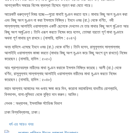
আপত্কালীন সময়ের বিশেষ ব্যবস্থা হিসেবে গ্রহণ করা যেতে পারে।
আরেকটি গুরুত্বপূর্ণ বিষয় হচ্ছে—পুরো মাথাই মুণ্ডন করতে হবে। মাথার কিছু অংশ মুণ্ডন করা
এবং কিছু অংশ মুণ্ডন না করা ইসলামে নিষিদ্ধ। ইবনে ওমর (রা.) থেকে বর্ণিত, নবী
সাল্লাল্লাহু আলাইহি ওয়াসাল্লাম একটি ছেলেকে দেখলেন যে তার মাথার কিছু অংশ মুণ্ডিত আর
কিছু অংশ অমুণ্ডিত। তিনি এরূপ করতে নিষেধ করে বলেন, তোমরা হয়তো পূর্ণ মাথা মুণ্ডাবে
অথবা পূর্ণ মাথায় চুল রাখবে। (নাসায়ি, হাদিস : ৫০৪৭)
অন্য হাদিসে এসেছে ইবনে ওমর (রা.) থেকে বর্ণিত। তিনি বলেন, রাসুলুল্লাহ সাল্লাল্লাহু
আলাইহি ওয়াসাল্লাম কাজা করতে (মাথার কিছু অংশ মুণ্ডন করে কিছু অংশে চুল রাখতে) নিষেধ
করেছেন। (নাসায়ি, হাদিস : ৫০৫০)
আর প্রাপ্তবয়স্ক নারীদের মাথা মুণ্ডন করাকে ইসলাম নিষিদ্ধ করেছে। আলী (রা.) থেকে
বর্ণিত, রাসুলুল্লাহ সাল্লাল্লাহু আলাইহি ওয়াসাল্লাম নারীদের মাথা মুণ্ডন করতে নিষেধ
করেছেন। (নাসায়ি, হাদিস : ৫০৪৮)
মহান আল্লাহ আমাদের সব গুনাহ ক্ষমা করে দিন, করোনা মহামারিসহ যাবতীয় রোগব্যাধি,
বিপদাপদ, বালা-মুসিবত থেকে মুক্তি দান করুন। আমিন।
লেখক : অধ্যাপক, ইসলামিক স্টাডিজ বিভাগ
ঢাকা বিশ্ববিদ্যালয়, ঢাকা।
ধর্ম এর আরও খবর
ফ্রান্সে পবিত্র ঈদুল আজহা উদযাপন