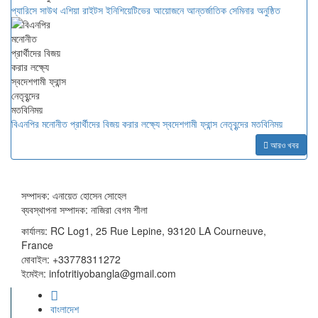
প্যারিসে সাউথ এশিয়া রাইটস ইনিশিয়েটিভের আয়োজনে আন্তর্জাতিক সেমিনার অনুষ্ঠিত
বিএনপির মনোনীত প্রার্থীদের বিজয় করার লক্ষ্যে স্বদেশগামী ফ্রান্স নেতৃবৃন্দের মতবিনিময়
আরও খবর
সম্পাদক: এনায়েত হোসেন সোহেল
ব্যবস্থাপনা সম্পাদক: নাজিরা বেগম শীলা
কার্যালয়: RC Log1, 25 Rue Lepine, 93120 LA Courneuve,
France
মোবাইল: +33778311272
ইমেইল: infotritiyobangla@gmail.com
বাংলাদেশ