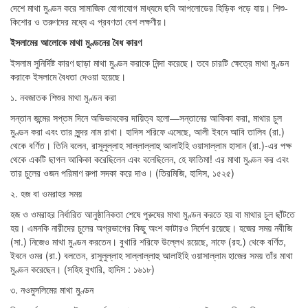
দেশে মাথা মুণ্ডন করে সামাজিক যোগাযোগ মাধ্যমে ছবি আপলোডের হিড়িক পড়ে যায়। শিশু-
কিশোর ও তরুণদের মধ্যে এ প্রবণতা বেশ লক্ষণীয়।
ইসলামের
আলোকে
মাথা
মুণ্ডনের
বৈধ
কারণ
ইসলাম সুনির্দিষ্ট কারণ ছাড়া মাথা মুণ্ডন করাকে নিন্দা করেছে। তবে চারটি ক্ষেত্রে মাথা মুণ্ডন
করাকে ইসলামে বৈধতা দেওয়া হয়েছে।
১. নবজাতক শিশুর মাথা মুণ্ডন করা
সন্তান জন্মের সপ্তম দিনে অভিভাবকের দায়িত্ব হলো—সন্তানের আকিকা করা, মাথার চুল
মুণ্ডন করা এবং তার সুন্দর নাম রাখা। হাদিস শরিফে এসেছে, আলী ইবনে আবি তালিব (রা.)
থেকে বর্ণিত। তিনি বলেন, রাসুলুল্লাহ সাল্লাল্লাহু আলাইহি ওয়াসাল্লাম হাসান (রা.)-এর পক্ষ
থেকে একটি ছাগল আকিকা করেছিলেন এবং বলেছিলেন, হে ফাতিমা! এর মাথা মুণ্ডন কর এবং
তার চুলের ওজন পরিমাণ রুপা সদকা করে দাও। (তিরমিজি, হাদিস, ১৫২৫)
২. হজ বা ওমরাহর সময়
হজ ও ওমরাহর নির্ধারিত আনুষ্ঠানিকতা শেষে পুরুষের মাথা মুণ্ডন করতে হয় বা মাথার চুল ছাঁটতে
হয়। এমনকি নারীদের চুলের অগ্রভাগের কিছু অংশ কাটারও নির্দেশ রয়েছে। হজের সময় নবীজি
(সা.) নিজেও মাথা মুণ্ডন করতেন। বুখারি শরিফে উল্লেখ রয়েছে, নাফে (রহ.) থেকে বর্ণিত,
ইবনে ওমর (রা.) বলতেন, রাসুলুল্লাহ সাল্লাল্লাহু আলাইহি ওয়াসাল্লাম হাজের সময় তাঁর মাথা
মুণ্ডন করেছেন। (সহিহ বুখারি, হাদিস : ১৬১৮)
৩. নওমুসলিমের মাথা মুণ্ডন