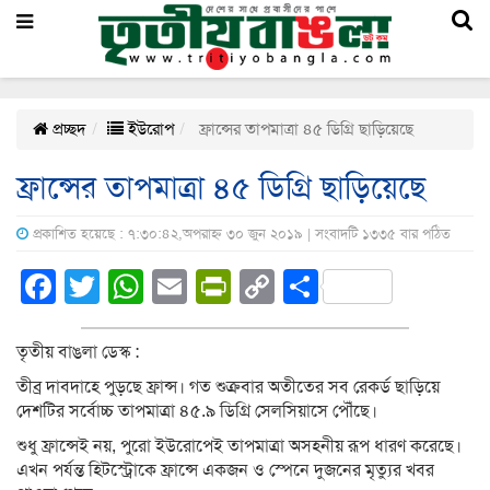
প্রচ্ছদ
ইউরোপ
ফ্রান্সের তাপমাত্রা ৪৫ ডিগ্রি ছাড়িয়েছে
ফ্রান্সের তাপমাত্রা ৪৫ ডিগ্রি ছাড়িয়েছে
প্রকাশিত হয়েছে : ৭:৩০:৪২,অপরাহ্ন ৩০ জুন ২০১৯ | সংবাদটি ১৩৩৫ বার পঠিত
Facebook
Twitter
WhatsApp
Email
PrintFriendly
Copy
Share
Link
তৃতীয় বাঙলা ডেস্ক :
তীব্র দাবদাহে পুড়ছে ফ্রান্স। গত শুক্রবার অতীতের সব রেকর্ড ছাড়িয়ে
দেশটির সর্বোচ্চ তাপমাত্রা ৪৫.৯ ডিগ্রি সেলসিয়াসে পৌঁছে।
শুধু ফ্রান্সেই নয়, পুরো ইউরোপেই তাপমাত্রা অসহনীয় রূপ ধারণ করেছে।
এখন পর্যন্ত হিটস্ট্রোকে ফ্রান্সে একজন ও স্পেনে দুজনের মৃত্যুর খবর