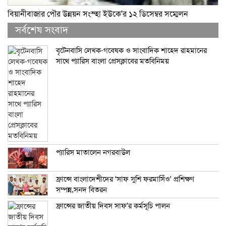
বিয়ানীবাজার পৌর উন্নয়ন সংস্হা ইউকে’র ১২ ডিসেম্বর সম্মেলন
সর্বশেষ সংবাদ
বৃটেনবাসি লেখক-গবেষক ও সাংবাদিক শাহেদ রাহমানের
সাথে প্যারিস বাংলা প্রেসক্লাবের মতবিনিময়
প্যারিস মাতালেন নগরবাউল
ফ্রান্সে বাংলাদেশীদের ‘সাফ সুশি ফরমাসিঁও’ প্রশিক্ষণ
সম্পন্ন,সনদ বিতরন
ফ্রান্সের জাতীয় দিবস সাফ’র কর্মসূচি পালন