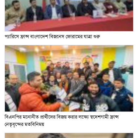
প্যারিসে ফ্রান্স বাংলাদেশ বিজনেস ফোরামের যাত্রা শুরু
বিএনপির মনোনীত প্রার্থীদের বিজয় করার লক্ষ্যে স্বদেশগামী ফ্রান্স
নেতৃবৃন্দের মতবিনিময়