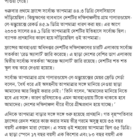
পাওয়া গেছে।
শুক্রবার প্রথমে ফ্রান্সে সর্বোচ্চ তাপমাত্রা ৪৪.৩ ডিগ্রি সেলসিয়াসে
দাঁড়িয়েছিল। কিছুক্ষণের ব্যবধানে দেশটির দক্ষিণাঞ্চলীয় গ্রাম গালারগুয়েস-
লে-মন্তুয়েক্সে রেকর্ড ৪৫.৯ ডিগ্রি তাপমাত্রা ধারণ করা হয়। এর আগে
২০০৩ সালের ৪৪.১ ডিগ্রি তাপমাত্রাই দেশটির ইতিহাসে সর্বোচ্চ ছিল।
ব্যাপক প্রাণহানির কারণ হয়ে দাঁড়িয়েছিল ওই তাপমাত্রা।
ফ্রান্সের আবহাওয়া অধিদপ্তর দেশটির দক্ষিণাঞ্চলের চারটি এলাকায় সর্বোচ্চ
সতর্কতা ‘রেড অ্যালার্ট’ জারি করেছে। এ ছাড়া দেশের বেশির ভাগ এলাকায়
দ্বিতীয় সর্বোচ্চ সতর্কতা ‘অরেঞ্জ অ্যালার্ট’ জারি রয়েছে। দেশটির শত শত
স্কুল বন্ধ করে দেওয়া হয়েছে।
সর্বোচ্চ তাপমাত্রার গ্রাম গালারগুয়েস-লে-মন্তুয়েক্সের মেয়র ফ্রেডি সের্ডা
বলেন, ‘ধৈর্য ধরে এই অসহনীয় তাপমাত্রার সঙ্গে মানিয়ে নেওয়া ছাড়া
আমাদের আর কিছুই করার নেই। ’ তিনি বলেন, ‘আমাদের মানিয়ে নিতে
হবে এর সঙ্গে। কারণ ভবিষ্যতেও এমন আবহাওয়ায় টিকে থাকতে হবে
আমাদের। দেশের দক্ষিণাঞ্চল ধীরে ধীরে গ্রীষ্মপ্রধান হয়ে যাচ্ছে। ’
এদিকে তাপমাত্রা বাড়ার সঙ্গে সঙ্গে শুরু হয়েছে প্রাণহানি। গত বৃহস্পতিবার
ফ্রান্সের রেনস শহরে কাজ করার সময় তীব্র গরমে অসুস্থ হয়ে ৩৩ বছর
বয়সী একজন মারা গেছেন। এ সময় ওই শহরের তাপমাত্রা ছিল ৩৫ ডিগ্রি।
এ ছাড়া স্পেনে ১৭ বছর বয়সী এক কিশোর এবং ৮০ বছর বয়সী এক