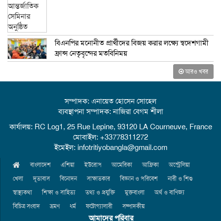
বিএনপির মনোনীত প্রার্থীদের বিজয় করার লক্ষ্যে স্বদেশগামী
ফ্রান্স নেতৃবৃন্দের মতবিনিময়
আরও খবর
সম্পাদক: এনায়েত হোসেন সোহেল
ব্যবস্থাপনা সম্পাদক: নাজিরা বেগম শীলা
কার্যালয়: RC Log1, 25 Rue Lepine, 93120 LA Courneuve, France
মোবাইল: +33778311272
ইমেইল: infotritiyobangla@gmail.com
বাংলাদেশ
এশিয়া
ইউরোপ
আমেরিকা
আফ্রিকা
অস্ট্রেলিয়া
খেলা
দূতাবাস
বিনোদন
সাক্ষাতকার
বিজ্ঞান ও পরিবেশ
নারী ও শিশু
স্বাস্থ্যকথা
শিক্ষা ও সাহিত্য
তথ্য ও প্রযুক্তি
মুক্তবাংলা
অর্থ ও বাণিজ্য
বিচিত্র সংবাদ
ভ্রমণ
ধর্ম
ফটোগ্যালারী
সম্পাদকীয়
আমাদের পরিবার