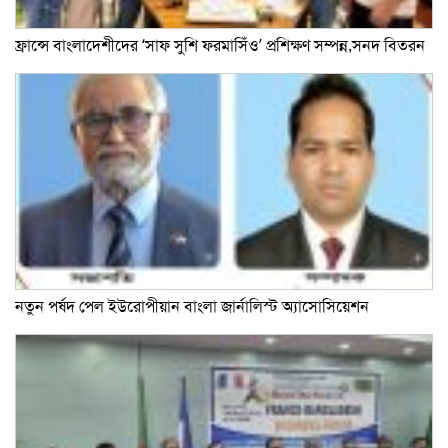
ফ্রান্সে বাংলাদেশীদের ‘সাফ সুশি ফরমাসিঁও’ প্রশিক্ষণ সম্পন্ন,সনদ বিতরন
নতুন পর্ষদ পেল ইউরোপীয়ান বাংলা জার্নালিস্ট অ্যাসোসিয়েশন