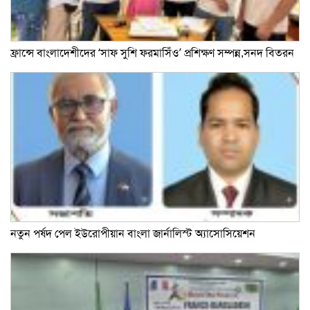
ফ্রান্সে বাংলাদেশীদের ‘সাফ সুশি ফরমাসিঁও’ প্রশিক্ষণ সম্পন্ন,সনদ বিতরন
নতুন পর্ষদ পেল ইউরোপীয়ান বাংলা জার্নালিস্ট অ্যাসোসিয়েশন