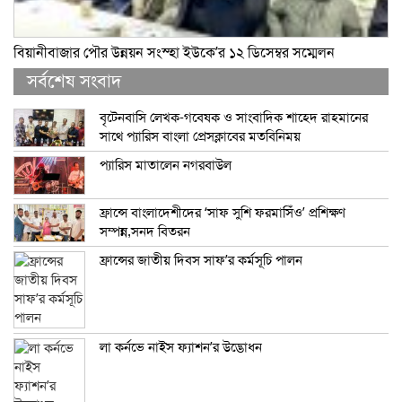
বিয়ানীবাজার পৌর উন্নয়ন সংস্হা ইউকে’র ১২ ডিসেম্বর সম্মেলন
সর্বশেষ সংবাদ
বৃটেনবাসি লেখক-গবেষক ও সাংবাদিক শাহেদ রাহমানের
সাথে প্যারিস বাংলা প্রেসক্লাবের মতবিনিময়
প্যারিস মাতালেন নগরবাউল
ফ্রান্সে বাংলাদেশীদের ‘সাফ সুশি ফরমাসিঁও’ প্রশিক্ষণ
সম্পন্ন,সনদ বিতরন
ফ্রান্সের জাতীয় দিবস সাফ’র কর্মসূচি পালন
লা কর্নভে নাইস ফ্যাশন’র উদ্ভোধন