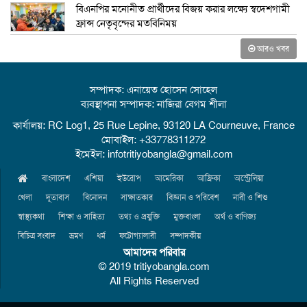
বিএনপির মনোনীত প্রার্থীদের বিজয় করার লক্ষ্যে স্বদেশগামী
ফ্রান্স নেতৃবৃন্দের মতবিনিময়
আরও খবর
সম্পাদক: এনায়েত হোসেন সোহেল
ব্যবস্থাপনা সম্পাদক: নাজিরা বেগম শীলা
কার্যালয়: RC Log1, 25 Rue Lepine, 93120 LA Courneuve, France
মোবাইল: +33778311272
ইমেইল: infotritiyobangla@gmail.com
বাংলাদেশ
এশিয়া
ইউরোপ
আমেরিকা
আফ্রিকা
অস্ট্রেলিয়া
খেলা
দূতাবাস
বিনোদন
সাক্ষাতকার
বিজ্ঞান ও পরিবেশ
নারী ও শিশু
স্বাস্থ্যকথা
শিক্ষা ও সাহিত্য
তথ্য ও প্রযুক্তি
মুক্তবাংলা
অর্থ ও বাণিজ্য
বিচিত্র সংবাদ
ভ্রমণ
ধর্ম
ফটোগ্যালারী
সম্পাদকীয়
আমাদের পরিবার
© 2019 tritiyobangla.com
All Rights Reserved