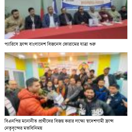
প্যারিসে ফ্রান্স বাংলাদেশ বিজনেস ফোরামের যাত্রা শুরু
বিএনপির মনোনীত প্রার্থীদের বিজয় করার লক্ষ্যে স্বদেশগামী ফ্রান্স
নেতৃবৃন্দের মতবিনিময়