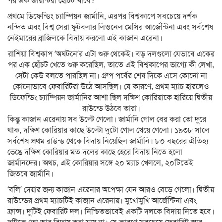
পর এক জায়ান্টরা হোঁচট খাবে?
প্রথমে ডিফেন্ডিং চ্যাম্পিয়ন জার্মানি, এরপর বিশ্বকাপে সবচেয়ে দর্শক
নন্দিত এবং বিশ্ব সেরা ফুটবলার লিওনেল মেসির আর্জেন্টিনা এবং সর্বশেষ
নেইমারের ব্রাজিলকে বিদায় করলো এই কাজান এরেনা।
রাশিয়া বিশ্বকাপ ‘অঘটনে’র এটা শুরু থেকেই। বড় দলগুলো যেভাবে একের
পর এক হোঁচট খেতে শুরু করেছিল, তাতে এই বিশ্বকাপের ভাগ্যে কী লেখা,
সেটা কেউ বলতে পারছিল না। গ্রুপ পর্বের শেষ দিকে এসে কোনো না
কোনোভাবে ফেবারিটরা উঠে আসছিল। যে কারণে, প্রথম ম্যাচ হারলেও
ডিফেন্ডিং চ্যাম্পিয়ন জার্মানির আশা ছিল দক্ষিণ কোরিয়াকে হারিয়ে দ্বিতীয়
রাউন্ডে উঠবে তারা।
কিন্তু কাজান এরেনায় সব উল্টে গেলো। জার্মানি গোল বের করা তো দুরে
থাক, দক্ষিণ কোরিয়ার কাছে উল্টো দুটো গোল খেয়ে গেলো। ১৯৩৮ সালে
সর্বশেষ প্রথম রাউন্ড থেকে বিদায় নিয়েছিল জার্মানি। ৮০ বছরের ঐতিহ্য
ভেঙে দক্ষিণ কোরিয়ার মত দলের কাছে হেরে বিদায় নিতে হলো
জার্মানদের। অথচ, এই কোরিয়ার সঙ্গে ২০ ম্যাচ খেললে, ২০টিতেই
জিতবে জার্মানি।
‘বলি’ দেয়ার জন্য কাজান এরেনার অপেক্ষা যেন আরও বেড়ে গেলো। দ্বিতীয়
রাউন্ডের প্রথম ম্যাচটিই কাজান এরেনায়। মুখোমুখি আর্জেন্টিনা এবং
ফ্রান্স। দুটিই ফেবারিট দল। নিশ্চিতভাবেই একটি দলকে বিদায় নিতে হবে।