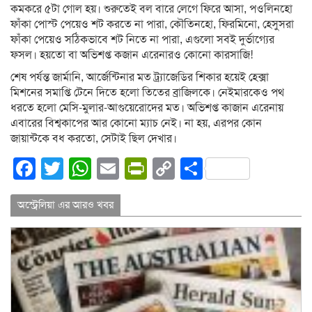
কমকরে ৫টা গোল হয়। শুরুতেই বল বারে লেগে ফিরে আসা, পওলিনহো
ফাঁকা পোস্ট পেয়েও শট করতে না পারা, কৌতিনহো, ফিরমিনো, হেসুসরা
ফাঁকা পেয়েও সঠিকভাবে শট নিতে না পারা, এগুলো সবই দুর্ভাগ্যের
ফসল। হয়তো বা অভিশপ্ত কজান এরেনারও কোনো কারসাজি!
শেষ পর্যন্ত জার্মানি, আর্জেন্টিনার মত ট্র্যাজেডির শিকার হয়েই হেক্সা
মিশনের সমাপ্তি টেনে দিতে হলো তিতের ব্রাজিলকে। নেইমারকেও পথ
ধরতে হলো মেসি-মুলার-আগুয়েরোদের মত। অভিশপ্ত কাজান এরেনায়
এবারের বিশ্বকাপের আর কোনো ম্যাচ নেই। না হয়, এরপর কোন
জায়ান্টকে বধ করতো, সেটাই ছিল দেখার।
Facebook
Twitter
WhatsApp
Email
PrintFriendly
Copy
Share
Link
অস্ট্রেলিয়া এর আরও খবর