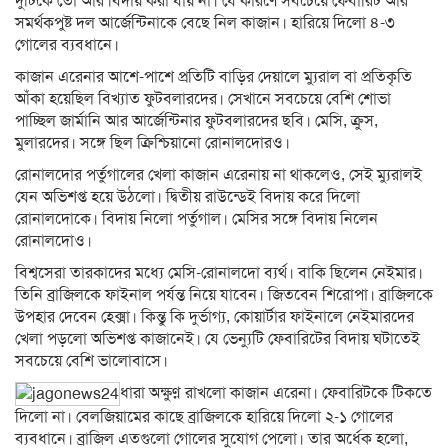
দুটিকে তো আর বিদায় করা যায় না। যে কারণে সবচেয়ে ফেবারিট আর
সমর্থকপুষ্ট দল আর্জেন্টিনাকে বেছে নিল কাজান। হারিয়ে দিলো ৪-৩
গোলের ব্যবধানে।
কাজান এরেনার আশে-পাশে প্রতিটি বাড়ির দেয়ালে ম্যুরাল বা প্রতিকৃতি
আঁকা হয়েছিল বিখ্যাত ফুটবলারদের। সেখানে সবচেয়ে বেশি শোভা
পাচ্ছিল জার্মানি আর আর্জেন্টিনার ফুটবলারদের ছবি। মেসি, ক্রুস,
মুলারদের। সঙ্গে ছিল ক্রিশ্চিয়ানো রোনালদোরও।
রোনালদোর পর্তুগালের খেলা কাজান এরেনায় না থাকলেও, সেই ম্যুরালই
যেন অভিশপ্ত হয়ে উঠলো। দ্বিতীয় রাউন্ডেই বিদায় করে দিলো
রোনালদোকে। বিদায় নিলো পর্তুগাল। মেসির সঙ্গে বিদায় নিলেন
রোনালদোও।
বিশ্বসেরা তারকাদের মধ্যে মেসি-রোনালদো ব্যর্থ। বাকি ছিলেন নেইমার।
তিনি ব্রাজিলকে ফাইনাল পর্যন্ত নিয়ে যাবেন। জিতবেন শিরোপা। ব্রাজিলকে
উপহার দেবেন হেক্সা। কিন্তু কি দুর্ভাগ্য, কোয়ার্টার ফাইনালে নেইমারদের
খেলা পড়লো অভিশপ্ত কাজানেই। যে ভেন্যুটি ফেবারিটের বিদায় ঘটাতেই
সবচেয়ে বেশি ভালোবাসে।
ধারা অক্ষুণ্ন রাখলো কাজান এরেনা। ফেবারিটকে টিকতে
দিলো না। বেলজিয়ামের কাছে ব্রাজিলকে হারিয়ে দিলো ২-১ গোলের
ব্যবধানে। ব্রাজিল এতগুলো গোলের সুযোগ পেলো। তার অর্ধেক হলো,