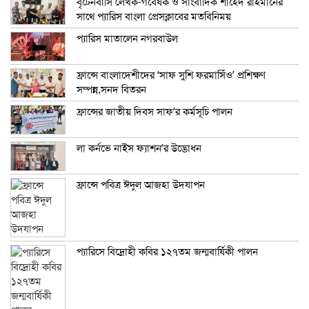
বৃটেনবাসি লেখক-গবেষক ও সাংবাদিক শাহেদ রাহমানের
সাথে প্যারিস বাংলা প্রেসক্লাবের মতবিনিময়
প্যারিস মাতালেন নগরবাউল
ফ্রান্সে বাংলাদেশীদের ‘সাফ সুশি ফরমাসিঁও’ প্রশিক্ষণ
সম্পন্ন,সনদ বিতরন
ফ্রান্সের জাতীয় দিবস সাফ’র কর্মসূচি পালন
লা কর্নভে নাইস ফ্যাশন’র উদ্ভোধন
ফ্রান্সে পবিত্র ঈদুল আজহা উদযাপন
প্যারিসে বিদ্রোহী কবির ১২৭তম জন্মবার্ষিকী পালন