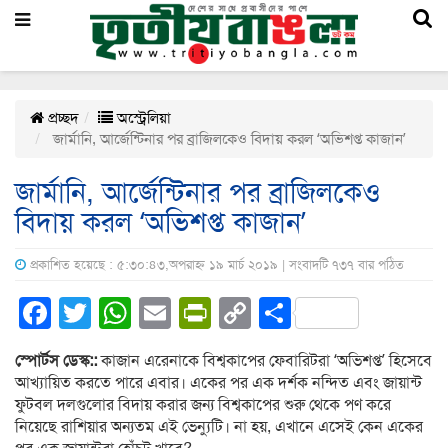
প্রচ্ছদ
অস্ট্রেলিয়া
জার্মানি, আর্জেন্টিনার পর ব্রাজিলকেও বিদায় করল ‘অভিশপ্ত কাজান’
জার্মানি, আর্জেন্টিনার পর ব্রাজিলকেও
বিদায় করল ‘অভিশপ্ত কাজান’
প্রকাশিত হয়েছে : ৫:৩০:৪৩,অপরাহ্ন ১৯ মার্চ ২০১৯ | সংবাদটি ৭৩৭ বার পঠিত
Facebook
Twitter
WhatsApp
Email
PrintFriendly
Copy
Share
Link
স্পোর্টস ডেস্ক::
কাজান এরেনাকে বিশ্বকাপের ফেবারিটরা ‘অভিশপ্ত’ হিসেবে
আখ্যায়িত করতে পারে এবার। একের পর এক দর্শক নন্দিত এবং জায়ান্ট
ফুটবল দলগুলোর বিদায় করার জন্য বিশ্বকাপের শুরু থেকে পণ করে
নিয়েছে রাশিয়ার অন্যতম এই ভেন্যুটি। না হয়, এখানে এসেই কেন একের