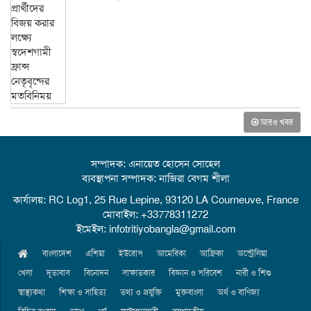
আরও খবর
সম্পাদক: এনায়েত হোসেন সোহেল
ব্যবস্থাপনা সম্পাদক: নাজিরা বেগম শীলা
কার্যালয়: RC Log1, 25 Rue Lepine, 93120 LA Courneuve, France
মোবাইল: +33778311272
ইমেইল: infotritiyobangla@gmail.com
বাংলাদেশ
এশিয়া
ইউরোপ
আমেরিকা
আফ্রিকা
অস্ট্রেলিয়া
খেলা
দূতাবাস
বিনোদন
সাক্ষাতকার
বিজ্ঞান ও পরিবেশ
নারী ও শিশু
স্বাস্থ্যকথা
শিক্ষা ও সাহিত্য
তথ্য ও প্রযুক্তি
মুক্তবাংলা
অর্থ ও বাণিজ্য